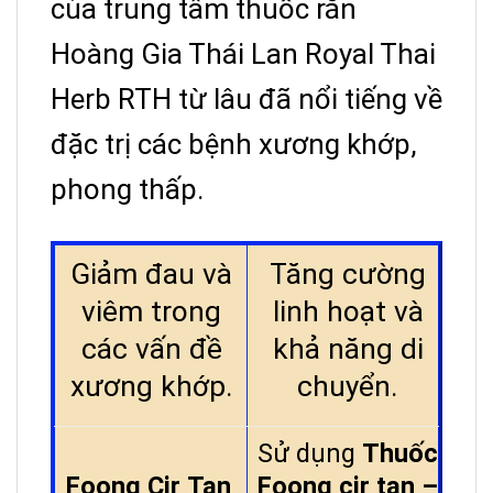
của trung tâm thuốc rắn
Hoàng Gia Thái Lan Royal Thai
Herb RTH từ lâu đã nổi tiếng về
đặc trị các bệnh xương khớp,
phong thấp.
Giảm đau và
Tăng cường
viêm trong
linh hoạt và
các vấn đề
khả năng di
xương khớp.
chuyển.
Sử dụng
Thuốc
Foong Cir Tan
Foong cir tan –