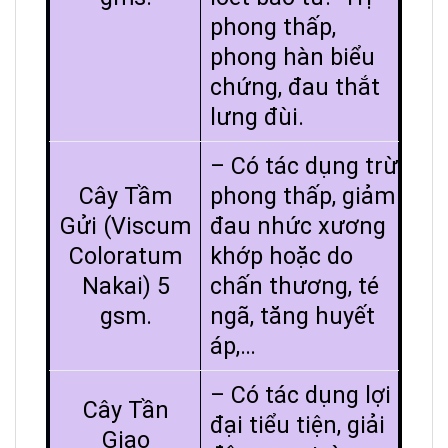
phong thấp,
phong hàn biểu
chứng, đau thắt
lưng đùi.
– Có tác dụng trừ
Cây Tầm
phong thấp, giảm
Gửi (Viscum
đau nhức xương
Coloratum
khớp hoặc do
Nakai) 5
chấn thương, té
gsm.
ngã, tăng huyết
áp,…
– Có tác dụng lợi
Cây Tần
đại tiểu tiện, giải
Giao