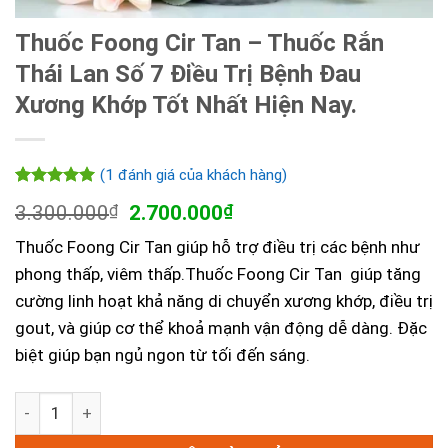
Thuốc Foong Cir Tan – Thuốc Rắn
Thái Lan Số 7 Điều Trị Bệnh Đau
Xương Khớp Tốt Nhất Hiện Nay.
(
1
đánh giá của khách hàng)
5.00
1
trên 5
Giá
Giá
3.300.000
₫
2.700.000
₫
dựa trên
gốc
hiện
đánh giá
Thuốc Foong Cir Tan giúp hỗ trợ điều trị các bệnh như
là:
tại
3.300.000₫.
là:
phong thấp, viêm thấp.Thuốc Foong Cir Tan giúp tăng
2.700.000₫.
cường linh hoạt khả năng di chuyển xương khớp, điều trị
gout, và giúp cơ thể khoả mạnh vận động dễ dàng. Đặc
biệt giúp bạn ngủ ngon từ tối đến sáng.
Thuốc Foong Cir Tan - Thuốc Rắn Thái Lan Số 7 Điều Trị 