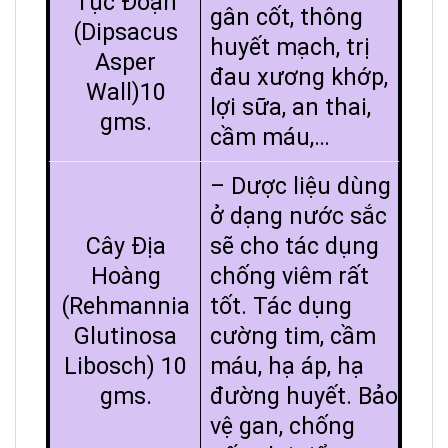
Tục Đoạn
gân cốt, thông
(Dipsacus
huyết mạch, trị
Asper
đau xương khớp,
Wall)10
lợi sữa, an thai,
gms.
cầm máu,…
– Dược liệu dùng
ở dạng nước sắc
Cây Địa
sẽ cho tác dụng
Hoàng
chống viêm rất
(Rehmannia
tốt. Tác dụng
Glutinosa
cường tim, cầm
Libosch) 10
máu, hạ áp, hạ
gms.
đường huyết. Bảo
vệ gan, chống