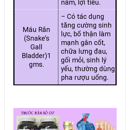
nấm, lợi tiểu.
– Có tác dụng
tăng cường sinh
Máu Rắn
lực, bổ thận làm
(Snake’s
mạnh gân cốt,
Gall
chữa lưng đau,
Bladder)1
gối mỏi, sinh lý
gms.
yếu, thường dùng
pha rượu uống.