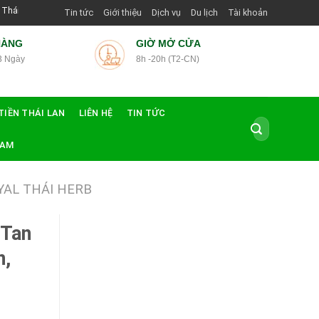
g Dẫn Viên Shop | Với Giá Tốt Nhất
Tin tức
Giới thiệu
Dịch vụ
Du lịch
Tài khoản
HÀNG
GIỜ MỞ CỬA
3 Ngày
8h -20h (T2-CN)
TIỀN THÁI LAN
LIÊN HỆ
TIN TỨC
Tìm
kiếm:
NAM
YAL THÁI HERB
 Tan
n,