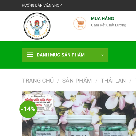
Chuyển
HƯỚNG DẪN VIÊN SHOP
đến
nội
MUA HÀNG
Cam Kết Chất Lượng
dung
DANH MỤC SẢN PHẨM
TRANG CHỦ
/
SẢN PHẨM
/
THÁI LAN
/
-14%