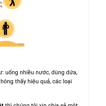
hư: uống nhiều nước, dùng dứa,
hông thấy hiệu quả, các loại
ật
thì chúng tôi xin chia sẻ một