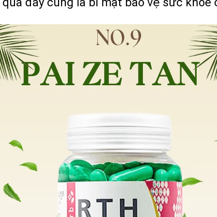
ệu quả đây cũng là bí mật bảo vệ sức khoẻ