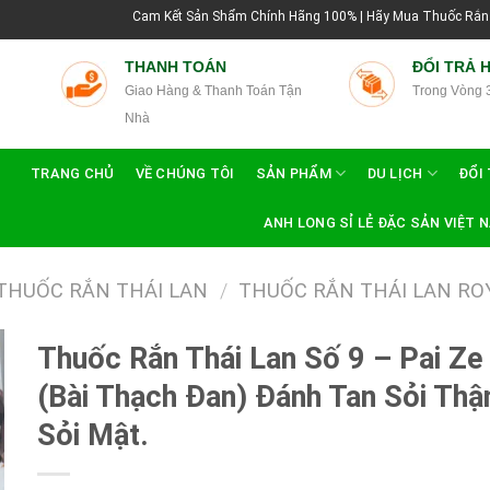
Cam Kết Sản Shẩm Chính Hãng 100% | Hãy Mua Thuốc Rắn Thái Lan Tại Hướn
THANH TOÁN
ĐỔI TRẢ 
Giao Hàng & Thanh Toán Tận
Trong Vòng 
Nhà
TRANG CHỦ
VỀ CHÚNG TÔI
SẢN PHẨM
DU LỊCH
ĐỔI 
ANH LONG SỈ LẺ ĐẶC SẢN VIỆT 
THUỐC RẮN THÁI LAN
/
THUỐC RẮN THÁI LAN RO
Thuốc Rắn Thái Lan Số 9 – Pai Ze
(Bài Thạch Đan) Đánh Tan Sỏi Thậ
Sỏi Mật.