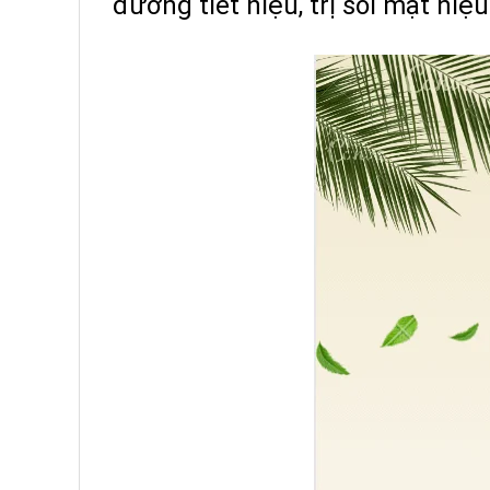
đường tiết niệu, trị sỏi mật hi