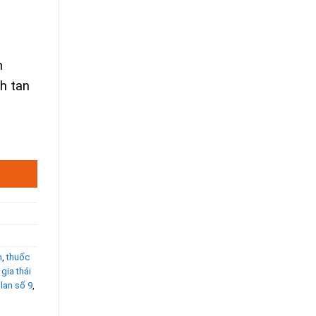
m
nh tan
h Tan Sỏi Thận, Sỏi Mật. số lượng
n
,
thuốc
gia thái
 lan số 9
,