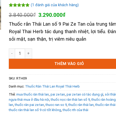
(
1
đánh giá của khách hàng)
5.00
1
trên 5
Giá
Giá
3.840.000
₫
3.290.000
₫
dựa trên
gốc
hiện
đánh giá
Thuốc rắn Thái Lan số 9 Pai Ze Tan của trung tâ
là:
tại
3.840.000₫.
là:
Royal Thai Herb tác dụng thanh nhiệt, lợi tiểu. Đá
3.290.000₫.
sỏi mật, sạn thận, trị viêm niêu quản
Thuốc Rắn Thái Lan Số 9 - Pai Ze Tan (Bài Thạch Đan) Đán
THÊM VÀO GIỎ
SKU:
RTH09
Danh mục:
Thuốc Rắn Thái Lan Royal Thái Herb
Thẻ:
mua thuốc rắn thái lan
,
pai ze tan
,
pai ze tan có tác dụng gì
,
sỏi thậ
ngựa thái mua ở đâu hà nội
,
thuốc nọc rắn thái lan số 9
,
thuốc rắn hoàng 
lan
,
thuốc rắn pai ze tan
,
thuoc ran so 9
,
thuốc rắn thái lan
,
thuốc rắn thái
thuốc rắn thái lan số 9 có tốt không
,
thuốc rth của thái