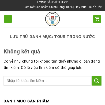
Chuyển
HƯỚNG DẪN VIÊN SHOP
Cam Kết Sản Shẩm Chính Hãng 100% | Hãy Mua Thuốc Rắn Thái 
đến
nội
dung
LƯU TRỮ DANH MỤC:
TOUR TRONG NƯỚC
Không kết quả
Có vẻ như chúng tôi không tìm thấy những gì bạn đang
tìm kiếm. Có lẽ việc tìm kiếm có thể giúp ích.
DANH MỤC SẢN PHẨM