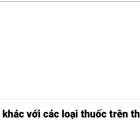
ử dụng thuốc rắn với nước ấm.
m lý: Khi thấy bệnh giảm là ngừng thuốc hay
điều này khiến bệnh tái phát lại.
 dụng theo liều thường xuyên, tập thể dục 
 khác với các loại thuốc trên t
?