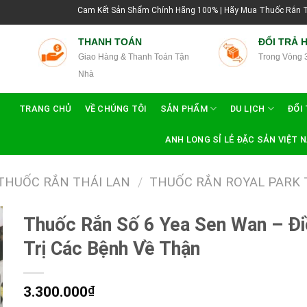
Cam Kết Sản Shẩm Chính Hãng 100% | Hãy Mua Thuốc Rắn Thái Lan Tại Hư
THANH TOÁN
ĐỔI TRẢ 
Giao Hàng & Thanh Toán Tận
Trong Vòng 
Nhà
TRANG CHỦ
VỀ CHÚNG TÔI
SẢN PHẨM
DU LỊCH
ĐỔI 
ANH LONG SỈ LẺ ĐẶC SẢN VIỆT 
THUỐC RẮN THÁI LAN
/
THUỐC RẮN ROYAL PARK 
Thuốc Rắn Số 6 Yea Sen Wan – Đi
Trị Các Bệnh Về Thận
3.300.000
₫