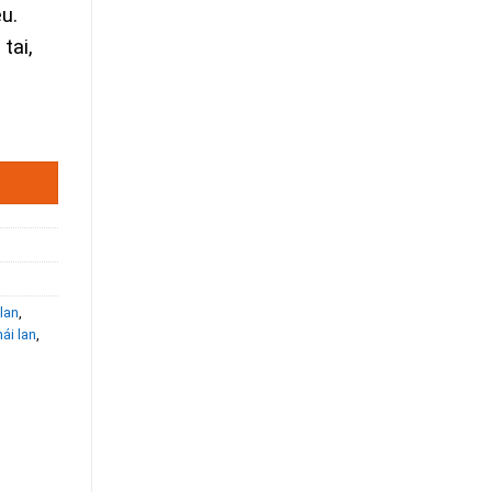
u.
tai,
số lượng
lan
,
ái lan
,