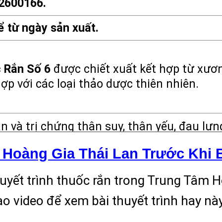
2600166.
ể từ ngày sản xuất.
 Rắn Số 6
được chiết xuất kết hợp từ xươ
ợp với các loại thảo dược thiên nhiên.
n và trị chứng thận suy, thận yếu, đau lưn
ông đều.
oàng Gia Thái Lan Trước Khi B
hẩm phù hợp với phụ nữ hơn là nam giới.
uyết trình thuốc rắn trong Trung Tâm 
ào video để xem bài thuyết trình hay nà
ày uống 2 lần: mỗi lần 2-3 viên sau ăn.