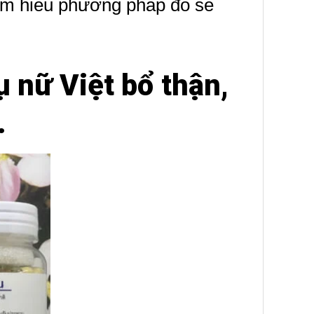
tìm hiểu phương pháp đó sẽ
 nữ Việt bổ thận,
.