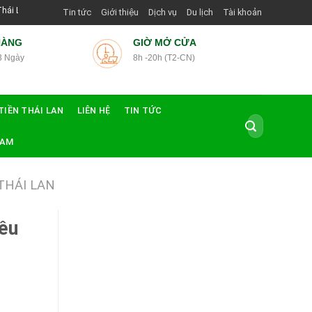
ớng Dẫn Viên Shop | Với Giá Tốt Nhất
Tin tức
Giới thiệu
Dịch vụ
Du lịch
Tài khoản
HÀNG
GIỜ MỞ CỬA
3 Ngày
8h -20h (T2-CN)
TIỀN THÁI LAN
LIÊN HỆ
TIN TỨC
Tìm
kiếm:
NAM
THÁI LAN
ều