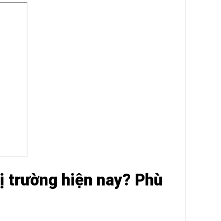
 là hết thuốc mà không điều trị
điều đặn đến khi bệnh dứt hẳn.
hị trường hiện nay? Phù