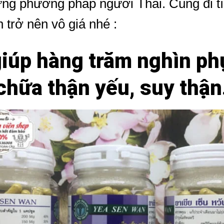
hững phương pháp người Thái. Cùng đi 
trở nên vô giá nhé :
giúp
hàng trăm nghìn phụ
chữa thận yếu, suy thận