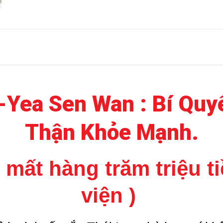
-
Yea Sen Wan : Bí Quy
Thận Khỏe Mạnh.
h mất hàng trăm triệu t
viện )