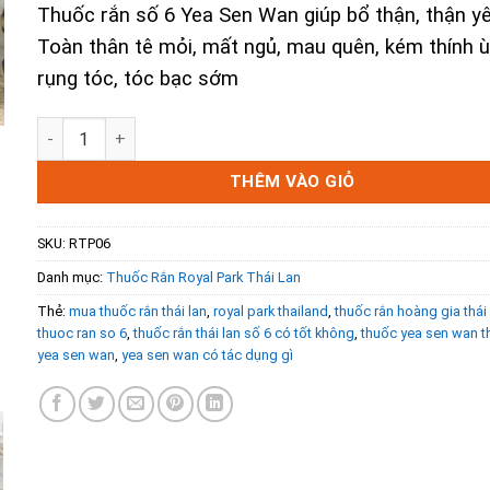
Thuốc rắn số 6 Yea Sen Wan giúp bổ thận, thận yê
Toàn thân tê mỏi, mất ngủ, mau quên, kém thính ù 
rụng tóc, tóc bạc sớm
Thuốc Rắn Số 6 Yea Sen Wan - Điều Trị Các Bệnh Về Thận 
THÊM VÀO GIỎ
SKU:
RTP06
Danh mục:
Thuốc Rắn Royal Park Thái Lan
Thẻ:
mua thuốc rắn thái lan
,
royal park thailand
,
thuốc rắn hoàng gia thái 
thuoc ran so 6
,
thuốc rắn thái lan số 6 có tốt không
,
thuốc yea sen wan th
yea sen wan
,
yea sen wan có tác dụng gì