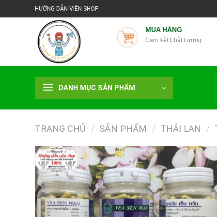
Chuyển
HƯỚNG DẪN VIÊN SHOP
đến
nội
MUA HÀNG
Cam Kết Chất Lượng
dung
DANH MỤC SẢN PHẨM
TRANG CHỦ
/
SẢN PHẨM
/
THÁI LAN
/