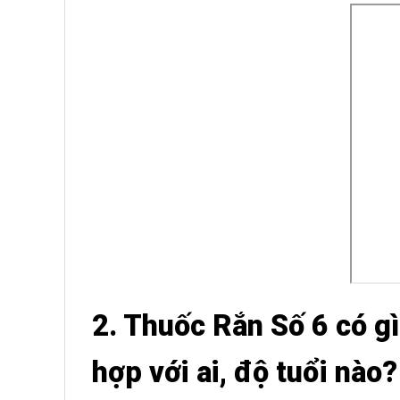
+ Nên s
-Theo tâ
tiếp thì 
Lưu ý
– Nên sử
2. Thuốc
Rắn Số 6 có gì
hợp với ai, độ tuổi nào