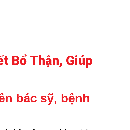
ết Bổ Thận, Giúp
iền bác sỹ, bệnh