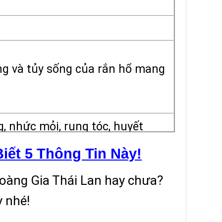
ng và tủy sống của rắn hổ mang
g, nhức mỏi, rụng tóc, huyết
iết 5 Thông Tin Này!
Hoàng Gia Thái Lan hay chưa?
y
nhé!