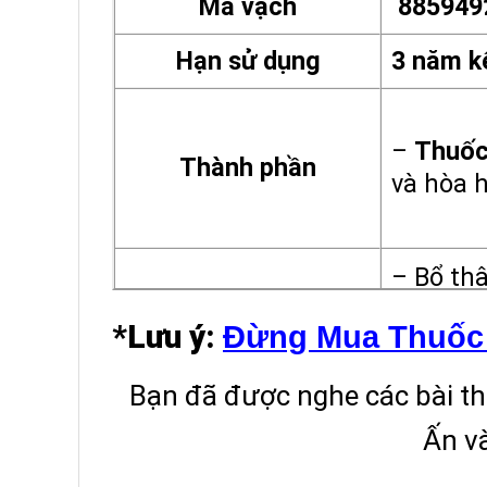
Mã vạch
885949
Hạn sử dụng
3 năm k
–
Thuốc
Thành phần
và hòa h
– Bổ thậ
mạch kh
Công dụng
*Lưu ý
:
Đừng Mua Thuốc H
– Sản p
Bạn đã được nghe các bài th
Ấ
n v
+ Mỗi ng
Cách dùng