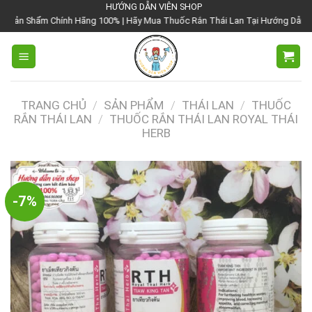
Chuyển
HƯỚNG DẪN VIÊN SHOP
h Hãng 100% | Hãy Mua Thuốc Rắn Thái Lan Tại Hướng Dẫn Viên Shop | Với Gi
đến
nội
dung
TRANG CHỦ
/
SẢN PHẨM
/
THÁI LAN
/
THUỐC
RẮN THÁI LAN
/
THUỐC RẮN THÁI LAN ROYAL THÁI
HERB
-7%