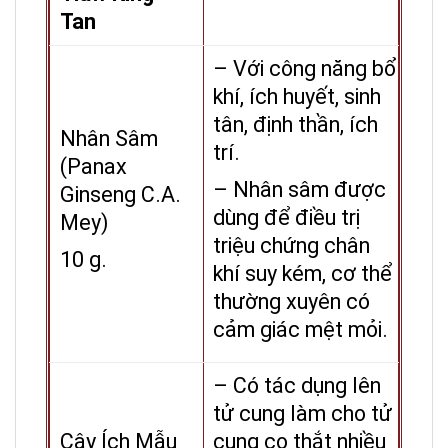
Tan
– Với công năng bổ
khí, ích huyết, sinh
tân, định thần, ích
Nhân Sâm
trí.
(Panax
– Nhân sâm được
Ginseng C.A.
dùng để điều trị
Mey)
triệu chứng chân
10 g.
khí suy kém, cơ thể
thường xuyên có
cảm giác mệt mỏi.
– Có tác dụng lên
tử cung làm cho tử
Cây Ích Mẫu
cung co thắt nhiều