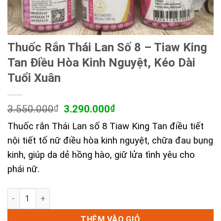
Thuốc Rắn Thái Lan Số 8 – Tiaw King
Tan Điều Hòa Kinh Nguyệt, Kéo Dài
Tuổi Xuân
Giá
Giá
3.550.000
₫
3.290.000
₫
gốc
hiện
Thuốc rắn Thái Lan số 8 Tiaw King Tan điều tiết
là:
tại
3.550.000₫.
là:
nội tiết tố nữ điều hòa kinh nguyệt, chữa đau bụng
3.290.000₫.
kinh, giúp da dẻ hồng hào, giữ lửa tình yêu cho
phái nữ.
Thuốc Rắn Thái Lan Số 8 - Tiaw King Tan Điều Hòa Kinh Ng
THÊM VÀO GIỎ