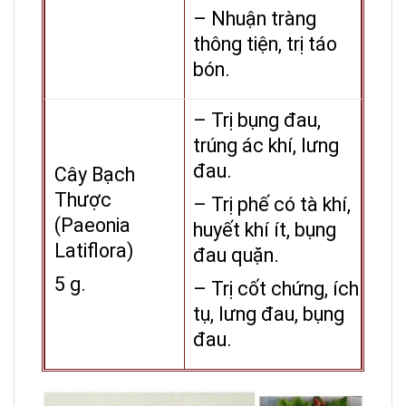
– Nhuận tràng
thông tiện, trị táo
bón.
– Trị bụng đau,
trúng ác khí, lưng
đau.
Cây Bạch
Thược
– Trị phế có tà khí,
(Paeonia
huyết khí ít, bụng
Latiflora)
đau quặn.
5 g.
– Trị cốt chứng, ích
tụ, lưng đau, bụng
đau.