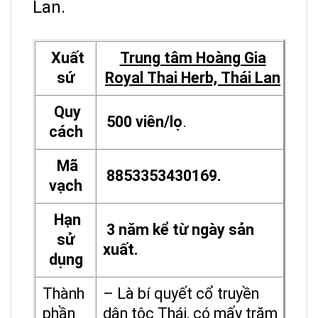
Lan.
Xuất
Trung tâm Hoàng Gia
sứ
Royal Thai Herb, Thái Lan
Quy
500 viên/lọ
.
cách
Mã
8853353430169.
vạch
Hạn
3 năm kể từ ngày sản
sử
xuất.
dụng
Thành
– Là bí quyết cổ truyền
phần
dân tộc Thái, có mấy trăm