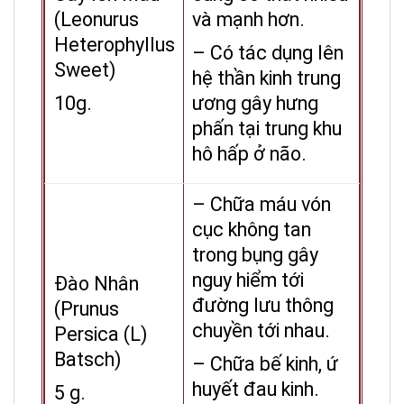
(Leonurus
và mạnh hơn.
Heterophyllus
– Có tác dụng lên
Sweet)
hệ thần kinh trung
10g.
ương gây hưng
phấn tại trung khu
hô hấp ở não.
– Chữa máu vón
cục không tan
trong bụng gây
nguy hiểm tới
Đào Nhân
đường lưu thông
(Prunus
chuyền tới nhau.
Persica (L)
Batsch)
– Chữa bế kinh, ứ
huyết đau kinh.
5 g.