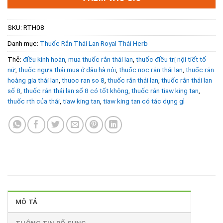
SKU:
RTH08
Danh mục:
Thuốc Rắn Thái Lan Royal Thái Herb
Thẻ:
điều kinh hoàn
,
mua thuốc rắn thái lan
,
thuốc điều trị nội tiết tố
nữ
,
thuốc ngựa thái mua ở đâu hà nội
,
thuốc nọc rắn thái lan
,
thuốc rắn
hoàng gia thái lan
,
thuoc ran so 8
,
thuốc rắn thái lan
,
thuốc rắn thái lan
số 8
,
thuốc rắn thái lan số 8 có tốt không
,
thuốc rắn tiaw king tan
,
thuốc rth của thái
,
tiaw king tan
,
tiaw king tan có tác dụng gì
MÔ TẢ