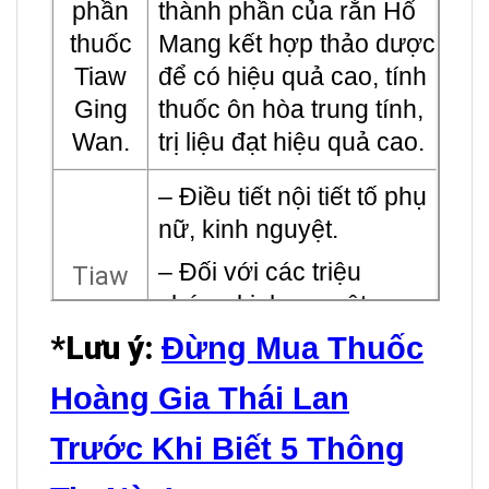
phần
thành phần của rắn Hổ
thuốc
Mang kết hợp thảo dược
Tiaw
để có hiệu quả cao, tính
Ging
thuốc ôn hòa trung tính,
Wan.
trị liệu đạt hiệu quả cao.
– Điều tiết nội tiết tố phụ
nữ,
kinh nguyệt.
– Đối với các triệu
Tiaw
chứng kinh nguyệt
Ging
không đều:
Wan
*Lưu ý
:
Đừng Mua Thuốc
có tác
+ Triệu chứng ở tuổi tiền
Hoàng Gia Thái Lan
dụng
mãn kinh: nám da, đau
gì ?
Trước Khi Biết 5 Thông
bụng kinh đạt hiệu quả
điều trị và ngăn ngừa rất