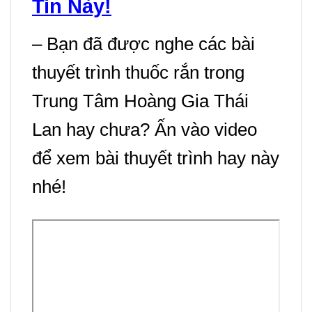
Tin Này!
cao.
– Bạn đã được nghe các bài
– Mỗi ngày 2 lần: m
ỗi
thuyết trình thuốc rắn trong
lần 2 viên, s
au bữa ăn.
Cách
Trung Tâm Hoàng Gia Thái
– Uống với nhiều nước
dùng
ấm.
thuốc
Lan hay chưa? Ấn vào video
rắn số
– Riêng phụ nữ đang bị
để xem bài thuyết trình hay này
8 tiaw
hành kinh thì ngưng
nhé!
ging
dùng thuốc, tuyệt đối
wan.
không sử dụng cho phụ
nữ mang thai.
-Theo tâm lý: Khi thấy
bệnh giảm là ngừng