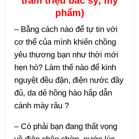
trăm triệu bác sỹ, mỹ
phẩm)
– Bằng cách nào để tự tin với
cơ thể của mình khiến chồng
yêu thương bạn như thời mới
hẹn hò? L
àm thế nào để kinh
nguyệt đều đặn, điện nước đầy
đủ, da dẻ hồng hào hấp dẫn
cánh mày râu ?
– Có phải bạn đang thất vọng
về điện chập chờn, nước lúc