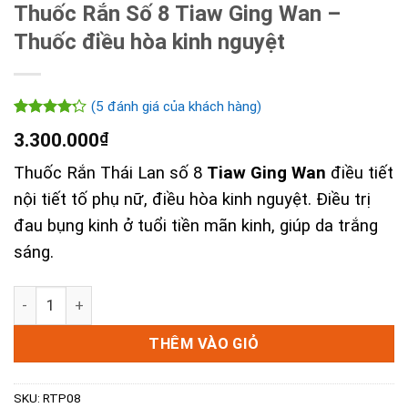
Thuốc Rắn Số 8 Tiaw Ging Wan –
Thuốc điều hòa kinh nguyệt
(
5
đánh giá của khách hàng)
4.20
5
trên
3.300.000
₫
5 dựa
trên
đánh
Thuốc Rắn Thái Lan số 8
Tiaw Ging Wan
điều tiết
giá
nội tiết tố phụ nữ, điều hòa kinh nguyệt. Điều trị
đau bụng kinh ở tuổi tiền mãn kinh, giúp da trắng
sáng.
Thuốc Rắn Số 8 Tiaw Ging Wan - Thuốc điều hòa kinh nguy
THÊM VÀO GIỎ
SKU:
RTP08