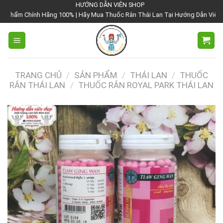
Chuyển
HƯỚNG DẪN VIÊN SHOP
h Hãng 100% | Hãy Mua Thuốc Rắn Thái Lan Tại Hướng Dẫn Viên Shop | Với Gi
đến
nội
dung
TRANG CHỦ
/
SẢN PHẨM
/
THÁI LAN
/
THUỐC
RẮN THÁI LAN
/
THUỐC RẮN ROYAL PARK THÁI LAN