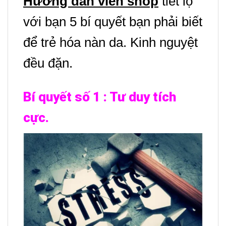
Hướng dẫn viên shop
tiết lộ
với bạn 5 bí quyết bạn phải biết
để trẻ hóa nàn da. Kinh nguyệt
đều đặn.
Bí quyết số 1 : Tư duy tích
cực.