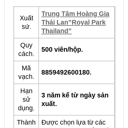
Trung Tâm Hoàng Gia
Xuất
Thái Lan”Royal Park
sứ.
Thailand”
Quy
500 viên/hộp.
cách.
Mã
8859492600180.
vạch.
Hạn
3 năm kể từ ngày sản
sử
xuất.
dụng.
Thành
Được chọn lựa từ các