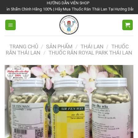
Chuyển
HƯỚNG DẪN VIÊN SHOP
 Hãng 100% | Hãy Mua Thuốc Rắn Thái Lan Tại Hướng Dẫn Viên Shop | Với Giá
đến
nội
dung
TRANG CHỦ
/
SẢN PHẨM
/
THÁI LAN
/
THUỐC
RẮN THÁI LAN
/
THUỐC RẮN ROYAL PARK THÁI LAN