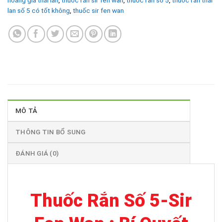
hoàng gia thái lan
,
thuốc rắn sir fen wan
,
thuoc ran so 5
,
thuốc rắn thái
lan số 5 có tốt không
,
thuốc sir fen wan
MÔ TẢ
THÔNG TIN BỔ SUNG
ĐÁNH GIÁ (0)
Thuốc Rắn Số 5-Sir