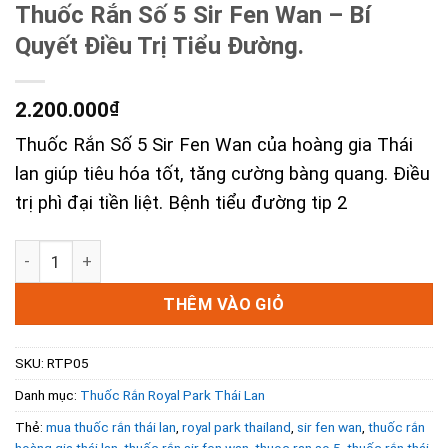
Thuốc Rắn Số 5 Sir Fen Wan – Bí
Quyết Điều Trị Tiểu Đường.
2.200.000
₫
Thuốc Rắn Số 5 Sir Fen Wan của hoàng gia Thái
lan giúp tiêu hóa tốt, tăng cường bàng quang. Điều
trị phì đại tiền liệt. Bệnh tiểu đường tip 2
Thuốc Rắn Số 5 Sir Fen Wan - Bí Quyết Điều Trị Tiểu Đường
THÊM VÀO GIỎ
SKU:
RTP05
Danh mục:
Thuốc Rắn Royal Park Thái Lan
Thẻ:
mua thuốc rắn thái lan
,
royal park thailand
,
sir fen wan
,
thuốc rắn