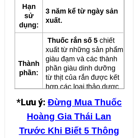
Hạn
3 năm kể từ ngày sản
sử
xuất.
dụng:
Thuốc rắn số 5
chiết
xuất từ những sản phẩm
giàu đạm và các thành
Thành
phần giàu dinh dưỡng
phần:
từ thịt của rắn được kết
hợp các loại thảo dược
cao cấp từ Thái Lan.
*Lưu ý:
Đừng Mua Thuốc
+Giúp kích thích ăn
Hoàng Gia Thái Lan
uống và tiêu hóa, t
ăng
Trước Khi Biết 5 Thông
cường bàng quang.