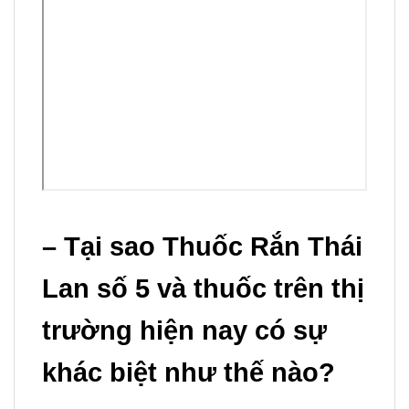
bác sĩ.
-Theo tâm lý: Khi thấy
bệnh giảm là ngừng
thuốc hay là hết thuốc
mà không điều trị tiếp thì
điều này khiến bệnh tái
Lưu
phát lại.
ý:
– Nên sử dụng theo liều
– Tại sao
Thuốc Rắn Thái
thường xuyên, tập thể
Lan số 5
và thuốc trên thị
dục điều đặn đến khi
bệnh dứt hẳn.
trường hiện nay có sự
khác biệt như thế nào?