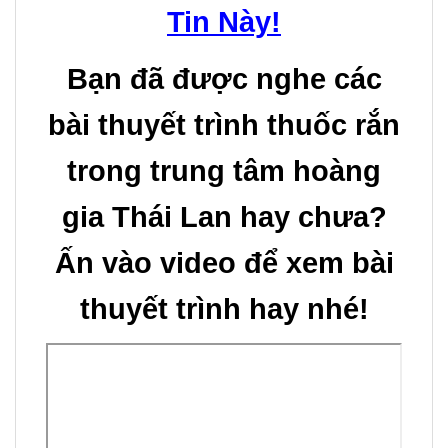
+Giúp điều trị phì đại
Tin Này!
Công
tiền liệt tuyến, đ
iều trị
dụng:
bệnh tiểu đường. (Tuýp
Bạn đã được nghe các
2)
bài thuyết trình thuốc rắn
+Trẻ em và người già
trong trung tâm hoàng
hay tiểu tiện về đêm.
gia Thái Lan hay chưa?
– Mỗi ngày uống 2 lần,
mỗi lần từ 2 đến 3 viên.
Ấ
n vào video để xem bài
+Dùng tốt nhất với nước
thuyết trình hay
nhé!
ấm, dùng sau bữa ăn
Cách
sáng và ăn tối.
dùng:
+Trẻ em chỉ dùng được
nửa liều, có ý kiến của