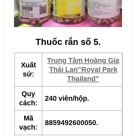
Thuốc rắn số 5.
Trung Tâm Hoàng Gia
Xuất
Thái Lan”Royal Park
sứ:
Thailand”
Quy
240 viên/hộp.
cách:
Mã
8859492600050.
vạch: