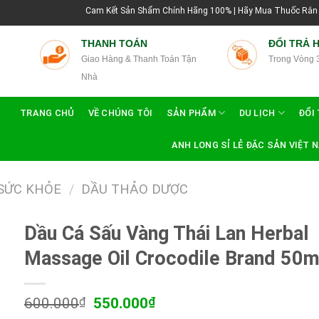
Cam Kết Sản Shẩm Chính Hãng 100% | Hãy Mua Thuốc Rắn Thái Lan Tại Hư
THANH TOÁN
ĐỔI TRẢ 
Giao Hàng & Thanh Toán Tận
Trong Vòng 
Nhà
TRANG CHỦ
VỀ CHÚNG TÔI
SẢN PHẨM
DU LỊCH
ĐỔI 
ANH LONG SỈ LẺ ĐẶC SẢN VIỆT 
SỨC KHỎE
/
DẦU THẢO DƯỢC
Dầu Cá Sấu Vàng Thái Lan Herbal
Massage Oil Crocodile Brand 50
Giá
Giá
600.000
₫
550.000
₫
gốc
hiện