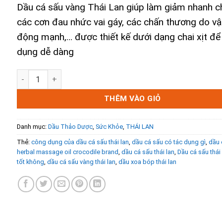
Dầu cá sấu vàng Thái Lan
giúp làm giảm nhanh 
là:
tại
600.000₫.
là:
các cơn đau nhức vai gáy, các chấn thương do v
550.000₫.
động mạnh,… được thiết kế dưới dạng chai xịt để
dụng dễ dàng
Dầu Cá Sấu Vàng Thái Lan Herbal Massage Oil Crocodile B
THÊM VÀO GIỎ
Danh mục:
Dầu Thảo Dược
,
Sức Khỏe
,
THÁI LAN
Thẻ:
công dụng của dầu cá sấu thái lan
,
dầu cá sấu có tác dụng gì
,
dầu 
herbal massage oil crocodile brand
,
dầu cá sấu thái lan
,
Dầu cá sấu thái
tốt không
,
dầu cá sấu vàng thái lan
,
dầu xoa bóp thái lan