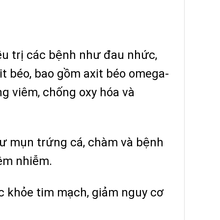
ều trị các bệnh như đau nhức,
it béo, bao gồm axit béo omega-
ng viêm, chống oxy hóa và
như mụn trứng cá, chàm và bệnh
iêm nhiễm.
c khỏe tim mạch, giảm nguy cơ