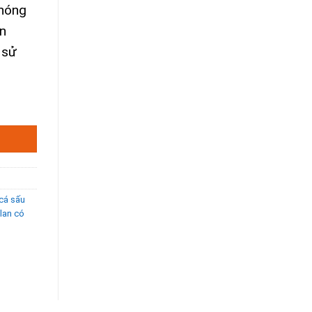
chóng
ận
 sử
rand 50ml số lượng
cá sấu
 lan có