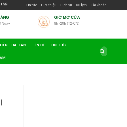
ớng Dẫn Viên Shop | Với Giá Tốt Nhất
Tin tức
Giới thiệu
Dịch vụ
Du lịch
Tài khoản
HÀNG
GIỜ MỞ CỬA
3 Ngày
8h -20h (T2-CN)
TIỀN THÁI LAN
LIÊN HỆ
TIN TỨC
Tìm
kiếm:
NAM
ml