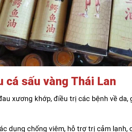
 cá sấu vàng Thái Lan
đau xương khớp, điều trị các bệnh về da, 
ác dụng chống viêm, hỗ trợ trị cảm lạnh, 