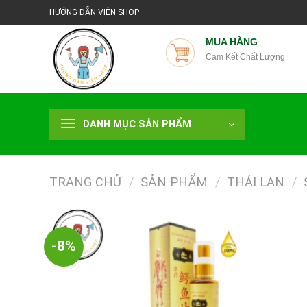
Chuyển
HƯỚNG DẪN VIÊN SHOP
đến
nội
MUA HÀNG
Cam Kết Chất Lượng
dung
DANH MỤC SẢN PHẨM
TRANG CHỦ
/
SẢN PHẨM
/
THÁI LAN
/
-8%