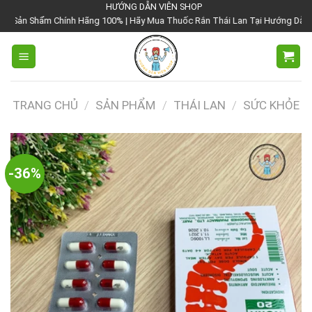
Chuyển
HƯỚNG DẪN VIÊN SHOP
hính Hãng 100% | Hãy Mua Thuốc Rắn Thái Lan Tại Hướng Dẫn Viên Shop | Với
đến
nội
dung
TRANG CHỦ
/
SẢN PHẨM
/
THÁI LAN
/
SỨC KHỎE
-36%