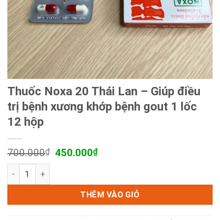
Thuốc Noxa 20 Thái Lan – Giúp điều
trị bệnh xương khớp bệnh gout 1 lốc
12 hộp
Giá
Giá
700.000
₫
450.000
₫
gốc
hiện
Thuốc Noxa 20 Thái Lan - Giúp điều trị bệnh xương khớp bệ
là:
tại
700.000₫.
là:
450.000₫.
THÊM VÀO GIỎ