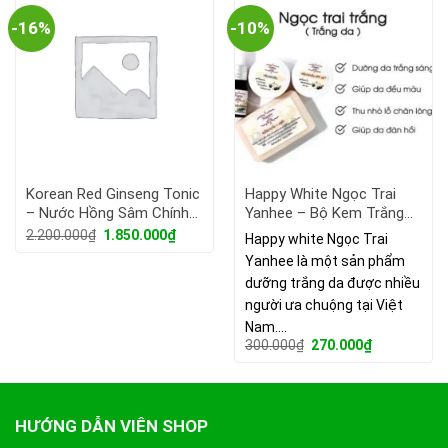
-16%
-10%
Korean Red Ginseng Tonic
Happy White Ngọc Trai
– Nước Hồng Sâm Chính
Yanhee – Bộ Kem Trắng
Phủ Hàn Quốc Cao Cấp
Da Thái Lan.
Giá
Giá
2.200.000
₫
1.850.000
₫
Happy white Ngọc Trai
gốc
hiện
KGC Plus Mild
Yanhee là một sản phẩm
là:
tại
2.200.000₫.
là:
dưỡng trắng da được nhiều
1.850.000₫.
người ưa chuộng tại Việt
Nam.…
Giá
Giá
300.000
₫
270.000
₫
gốc
hiện
là:
tại
300.000₫.
là:
270.000₫.
HƯỚNG DẪN VIÊN SHOP