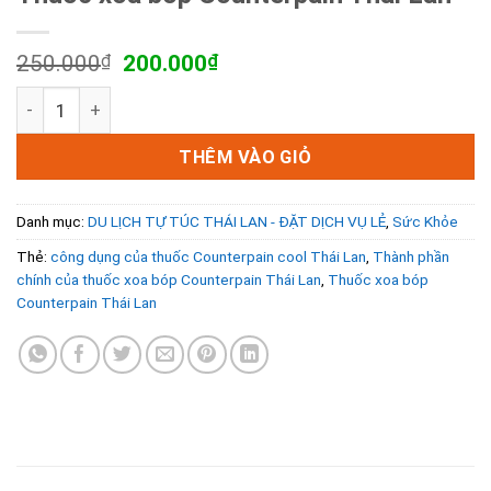
Giá
Giá
250.000
₫
200.000
₫
gốc
hiện
Thuốc xoa bóp Counterpain Thái Lan số lượng
là:
tại
250.000₫.
là:
200.000₫.
THÊM VÀO GIỎ
Danh mục:
DU LỊCH TỰ TÚC THÁI LAN - ĐẶT DỊCH VỤ LẺ
,
Sức Khỏe
Thẻ:
công dụng của thuốc Counterpain cool Thái Lan
,
Thành phần
chính của thuốc xoa bóp Counterpain Thái Lan
,
Thuốc xoa bóp
Counterpain Thái Lan