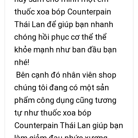
hỏng quần áo.
thuốc xoa bóp Counterpain
-Vì thế mà loại dầu
này chiếm ưu điểm
Thái Lan để giúp bạn nhanh
vượt trội khi được
chóng hồi phục cơ thể thể
đem ra so sánh với
khỏe mạnh như ban đầu bạn
các loại thuốc giảm
đau xương khớp
nhé!
khác và ngày càng
Bên cạnh đó nhân viên shop
được phổ biến trên
thị trường.
chúng tôi đang có một sản
phẩm công dụng cũng tương
tự như thuốc xoa bóp
Counterpain Thái Lan giúp bạn
làm giảm đau nhức xương