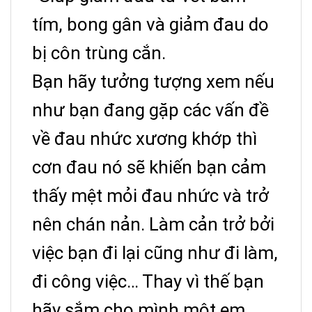
Đinh hương. Đây là
tím, bong gân và giảm đau do
thành phần đầu tiên
của tinh dầu đã
bị côn trùng cắn.
được chứng minh có
Bạn hãy tưởng tượng xem nếu
vai trò. Và là chất sát
như bạn đang gặp các vấn đề
trùng và giảm đau
mà ngày nay vẫn còn
về đau nhức xương khớp thì
dùng.
cơn đau nó sẽ khiến bạn cảm
-Chính vì được chiết
xuất 100% từ các
thấy mệt mỏi đau nhức và trở
Eugenol
thành phần tự nhiên
nên chán nản. Làm cản trở bởi
1,36%:
nên dầu Counterpain
việc bạn đi lại cũng như đi làm,
Thái Lan không có
tác dụng phụ, không
đi công việc… Thay vì thế bạn
màu và không làm
hãy sắm cho mình một em