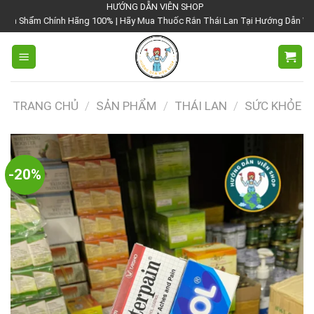
Chuyển
HƯỚNG DẪN VIÊN SHOP
 Hãng 100% | Hãy Mua Thuốc Rắn Thái Lan Tại Hướng Dẫn Viên Shop | Với Giá
đến
nội
dung
TRANG CHỦ
/
SẢN PHẨM
/
THÁI LAN
/
SỨC KHỎE
-20%