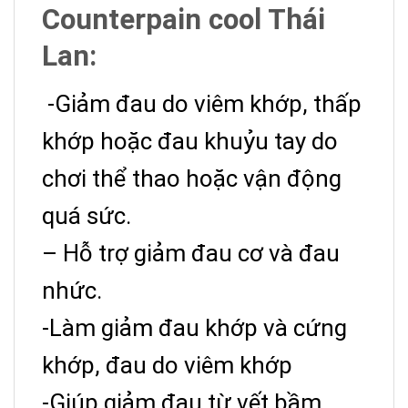
Counterpain cool Thái
Metyl
giác mát lạnh và
salicylat:
Lan:
giảm đau nhanh.
-Menthol dùng kết
-Giảm đau do viêm khớp, thấp
hợp với methyl
khớp hoặc đau khuỷu tay do
salicylat làm tăng
hấp thu và giảm thuỷ
chơi thể thao hoặc vận động
phân methyl salicylat
quá sức.
qua da. Làm tăng tác
– Hỗ trợ giảm đau cơ và đau
dụng điều trị đau
nhức.
nhức.
-Làm giảm đau khớp và cứng
-Là thành phần
chính của tinh dầu
khớp, đau do viêm khớp
chiết xuất từ nụ hoa
-Giúp giảm đau từ vết bầm