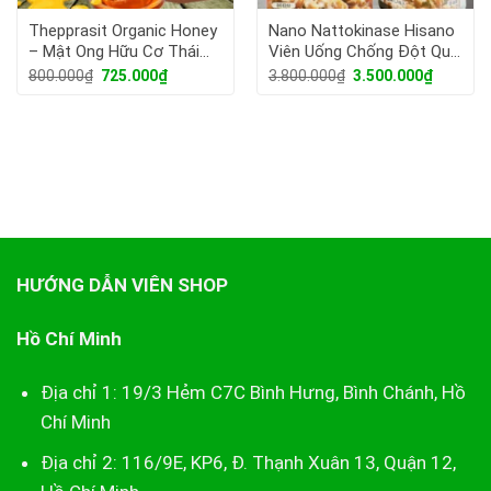
Thepprasit Organic Honey
Nano Nattokinase Hisano
– Mật Ong Hữu Cơ Thái
Viên Uống Chống Đột Quỵ
Lan.
Nhật Bản ( Hộp 240 Viên).
Giá
Giá
Giá
Giá
800.000
₫
725.000
₫
3.800.000
₫
3.500.000
₫
gốc
hiện
gốc
hiện
là:
tại
là:
tại
800.000₫.
là:
3.800.000₫.
là:
725.000₫.
3.500.00
HƯỚNG DẪN VIÊN SHOP
Hồ Chí Minh
Địa chỉ 1: 19/3 Hẻm C7C Bình Hưng, Bình Chánh, Hồ
Chí Minh
Địa chỉ 2: 116/9E, KP6, Đ. Thạnh Xuân 13, Quận 12,