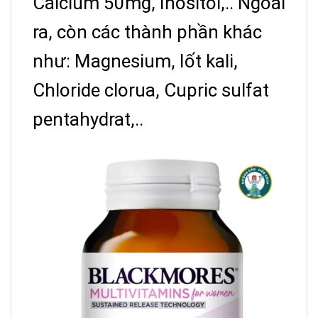
Calcium 50mg, Inositol,.. Ngoài
ra, còn các thành phần khác
như: Magnesium, Iốt kali,
Chloride clorua, Cupric sulfat
pentahydrat,..