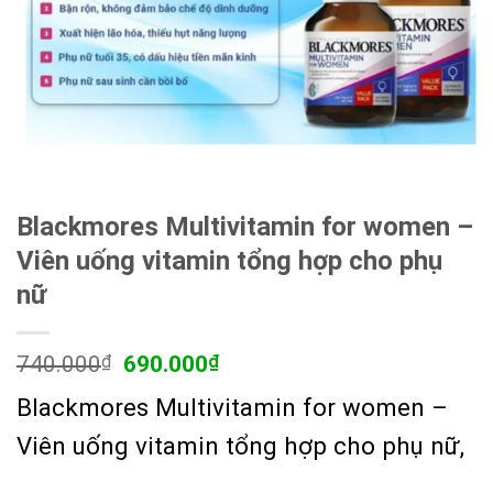
Blackmores Multivitamin for women –
Viên uống vitamin tổng hợp cho phụ
nữ
Giá
Giá
740.000
₫
690.000
₫
gốc
hiện
Blackmores Multivitamin for women –
là:
tại
740.000₫.
là:
Viên uống vitamin tổng hợp cho phụ nữ,
690.000₫.