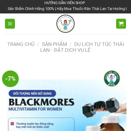
Chuyển
HƯỚNG DẪN VIÊN SHOP
 Chính Hãng 100% | Hãy Mua Thuốc Rắn Thái Lan Tại Hướng Dẫn Viên Shop | V
đến
nội
dung
TRANG CHỦ
/
SẢN PHẨM
/
DU LỊCH TỰ TÚC THÁI
LAN - ĐẶT DỊCH VỤ LẺ
-7%