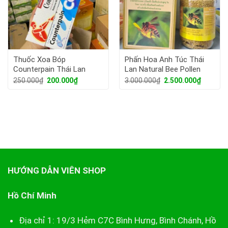
Thuốc Xoa Bóp
Phấn Hoa Anh Túc Thái
Counterpain Thái Lan
Lan Natural Bee Pollen
Giá
Giá
Giá
Giá
250.000
₫
200.000
₫
3.000.000
₫
2.500.000
₫
gốc
hiện
gốc
hiện
là:
tại
là:
tại
250.000₫.
là:
3.000.000₫.
là:
200.000₫.
2.500.00
HƯỚNG DẪN VIÊN SHOP
Hồ Chí Minh
Địa chỉ 1: 19/3 Hẻm C7C Bình Hưng, Bình Chánh, Hồ