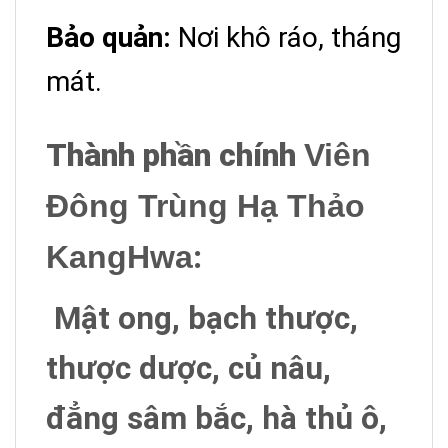
Bảo quản:
Nơi khô ráo, tháng
mát.
Thành phần chín
h
Viên
Đông Trùng Hạ Thảo
KangHwa
:
Mật ong, bạch thược,
thược dược, củ nâu,
đẳng sâm bắc, hà thủ ô,