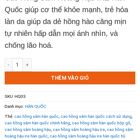
Quốc giúp cơ thể khỏe mạnh, trẻ hóa
làn da giúp da dẻ hồng hào căng mịn
tự nhiên hấp dẫn mọi ánh nhìn, và
chống lão hoá.
Cao Hồng Sâm Hoàng Hậu IRE Hàn Quốc Hộp Gỗ Đỏ 500g s
THÊM VÀO GIỎ
SKU:
HQ03
Danh mục:
HÀN QUỐC
Thẻ:
cao hồng sâm hàn quốc
,
cao hồng sâm hàn quốc cách sử dụng
,
cao hồng sâm hàn quốc chính hãng
,
cao hồng sâm hàn quốc hộp gỗ
,
cao hồng sâm hoàng hậu
,
cao hồng sâm hoàng hậu ire
,
cao hồng sâm
hoàng hậu ire hàn quốc
,
cao hồng sâm hoàng hậu ire hàn quốc hũ