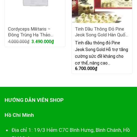
Cordyceps Militaris –
Tinh Dầu Thông Đỏ Pine
Đông Trùng Hạ Thảo
Jeok Song Gold Hàn Quốc
Nguyên Con Hàn Quốc
Cao Cấp 120 Viên
Giá
Giá
4.000.000
₫
3.490.000
₫
Tinh dầu thông đỏ Pine
gốc
hiện
Thượng Hạng 45g
Jeok Song Gold Hỗ trợ tăng
là:
tại
4.000.000₫.
là:
cường sức đề kháng cho
3.490.000₫.
cơ thể, nâng cao…
6.700.000
₫
HƯỚNG DẪN VIÊN SHOP
Hồ Chí Minh
Địa chỉ 1: 19/3 Hẻm C7C Bình Hưng, Bình Chánh, Hồ