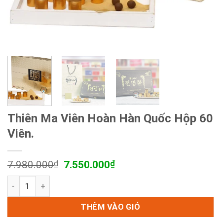
Thiên Ma Viên Hoàn Hàn Quốc Hộp 60
Viên.
Giá
Giá
7.980.000
₫
7.550.000
₫
gốc
hiện
Thiên Ma Viên Hoàn Hàn Quốc Hộp 60 Viên. số lượng
là:
tại
7.980.000₫.
là:
7.550.000₫.
THÊM VÀO GIỎ