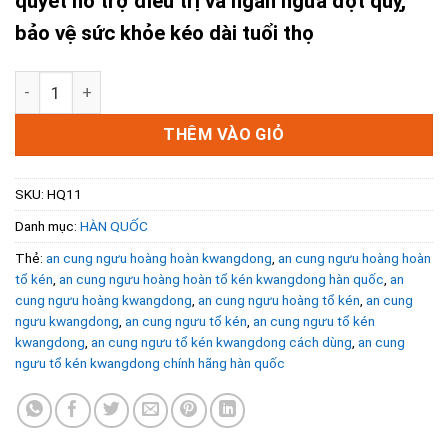
quyết hỗ trợ điều trị và ngăn ngừa đột quỵ,
bảo vệ sức khỏe kéo dài tuổi thọ
An Cung Ngưu Tổ Kén Kwangdong Hàn Quốc Hộp Đỏ 10 Viê
THÊM VÀO GIỎ
SKU:
HQ11
Danh mục:
HÀN QUỐC
Thẻ:
an cung ngưu hoàng hoàn kwangdong
,
an cung ngưu hoàng hoàn
tổ kén
,
an cung ngưu hoàng hoàn tổ kén kwangdong hàn quốc
,
an
cung ngưu hoàng kwangdong
,
an cung ngưu hoàng tổ kén
,
an cung
ngưu kwangdong
,
an cung ngưu tổ kén
,
an cung ngưu tổ kén
kwangdong
,
an cung ngưu tổ kén kwangdong cách dùng
,
an cung
ngưu tổ kén kwangdong chính hãng hàn quốc