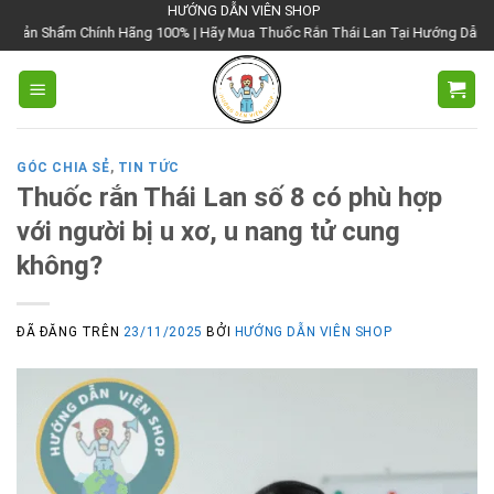
Chuyển
HƯỚNG DẪN VIÊN SHOP
 Hãng 100% | Hãy Mua Thuốc Rắn Thái Lan Tại Hướng Dẫn Viên Shop | Với Gi
đến
nội
dung
GÓC CHIA SẺ
,
TIN TỨC
Thuốc rắn Thái Lan số 8 có phù hợp
với người bị u xơ, u nang tử cung
không?
ĐÃ ĐĂNG TRÊN
23/11/2025
BỞI
HƯỚNG DẪN VIÊN SHOP