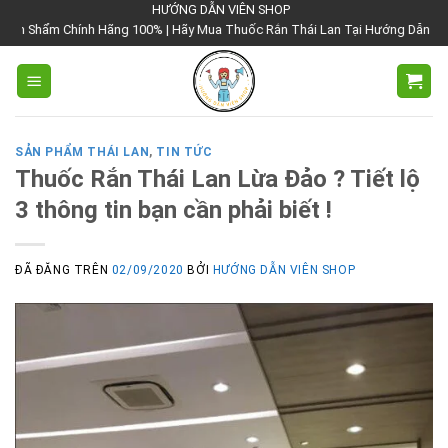
Chuyển
HƯỚNG DẪN VIÊN SHOP
 100% | Hãy Mua Thuốc Rắn Thái Lan Tại Hướng Dẫn Viên Shop | Với Giá Tốt
đến
nội
dung
SẢN PHẨM THÁI LAN
,
TIN TỨC
Thuốc Rắn Thái Lan Lừa Đảo ? Tiết lộ
3 thông tin bạn cần phải biết !
ĐÃ ĐĂNG TRÊN
02/09/2020
BỞI
HƯỚNG DẪN VIÊN SHOP