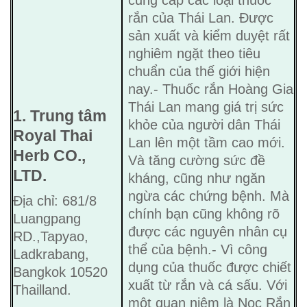
cung cấp các loại thuốc
rắn của Thái Lan. Được
sản xuất và kiểm duyệt rất
nghiêm ngặt theo tiêu
chuẩn của thế giới hiện
nay.- Thuốc rắn Hoàng Gia
Thái Lan mang giá trị sức
1. Trung tâm
khỏe của người dân Thái
Royal Thai
Lan lên một tầm cao mới.
Herb CO.,
Và tăng cường sức đề
LTD.
kháng, cũng như ngăn
ngừa các chứng bệnh. Mà
Địa chỉ: 681/8
chính bạn cũng không rõ
Luangpang
được các nguyên nhân cụ
RD.,Tapyao,
thể của bệnh.- Vì công
Ladkrabang,
dụng của thuốc được chiết
Bangkok 10520
xuất từ rắn và cá sấu. Với
Thailland.
một quan niệm là Nọc Rắn