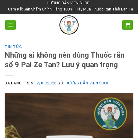
Chuyển
HƯỚNG DẪN VIÊN SHOP
 Sản Shẩm Chính Hãng 100% | Hãy Mua Thuốc Rắn Thái Lan Tại Hướng Dẫn Viê
đến
nội
dung
TIN TỨC
Những ai không nên dùng Thuốc rắn
số 9 Pai Ze Tan? Lưu ý quan trọng
ĐÃ ĐĂNG TRÊN
02/01/2026
BỞI
HƯỚNG DẪN VIÊN SHOP