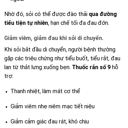
Nhờ đó, sỏi có thể được đào thải
qua đường
tiểu tiện tự nhiên
, hạn chế tối đa đau đớn.
Giảm viêm, giảm đau khi sỏi di chuyển.
Khi sỏi bắt đầu di chuyển, người bệnh thường
gặp các triệu chứng như tiểu buốt, tiểu rắt, đau
lan từ thắt lưng xuống bẹn.
Thuốc rắn số 9
hỗ
trợ:
Thanh nhiệt, làm mát cơ thể
Giảm viêm nhẹ niêm mạc tiết niệu
Giảm cảm giác đau rát, khó chịu