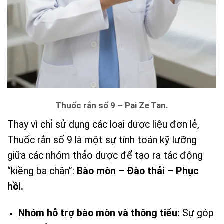
Thuốc rắn số 9 – Pai Ze Tan.
Thay vì chỉ sử dụng các loại dược liệu đơn lẻ,
Thuốc rắn số 9 là một sự tính toán kỹ lưỡng
giữa các nhóm thảo dược để tạo ra tác động
“kiềng ba chân”:
Bào mòn – Đào thải – Phục
hồi.
Nhóm hỗ trợ bào mòn và thông tiểu:
Sự góp