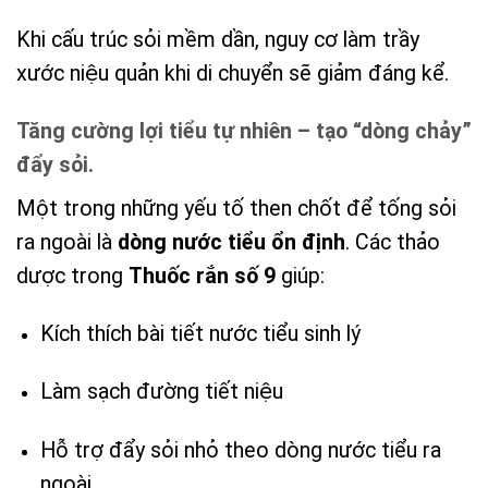
Khi cấu trúc sỏi mềm dần, nguy cơ làm trầy
xước niệu quản khi di chuyển sẽ giảm đáng kể.
Tăng cường lợi tiểu tự nhiên – tạo “dòng chảy”
đẩy sỏi.
Một trong những yếu tố then chốt để tống sỏi
ra ngoài là
dòng nước tiểu ổn định
. Các thảo
dược trong
Thuốc rắn số 9
giúp:
Kích thích bài tiết nước tiểu sinh lý
Làm sạch đường tiết niệu
Hỗ trợ đẩy sỏi nhỏ theo dòng nước tiểu ra
ngoài