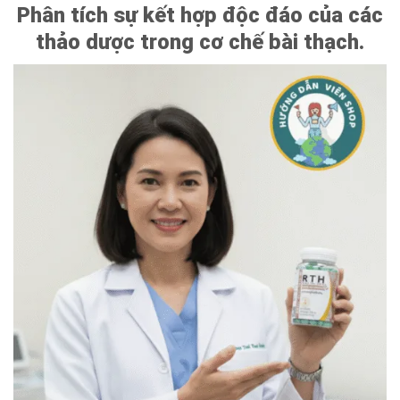
Phân tích sự kết hợp độc đáo của các
thảo dược trong cơ chế bài thạch.