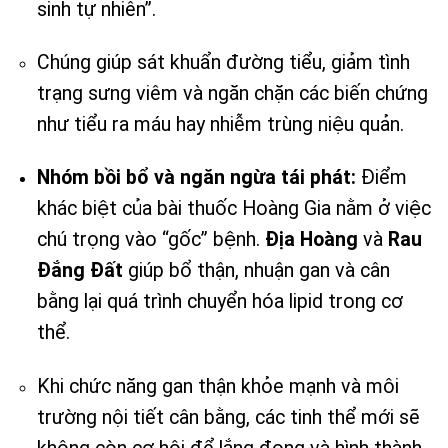
sinh tự nhiên”.
Chúng giúp sát khuẩn đường tiểu, giảm tình
trạng sưng viêm và ngăn chặn các biến chứng
như tiểu ra máu hay nhiễm trùng niệu quản.
Nhóm bồi bổ và ngăn ngừa tái phát:
Điểm
khác biệt của bài thuốc Hoàng Gia nằm ở việc
chú trọng vào “gốc” bệnh.
Địa Hoàng
và
Rau
Đắng Đất
giúp bổ thận, nhuận gan và cân
bằng lại quá trình chuyển hóa lipid trong cơ
thể.
Khi chức năng gan thận khỏe mạnh và môi
trường nội tiết cân bằng, các tinh thể mới sẽ