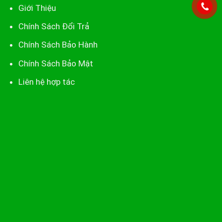
Giới Thiệu
Chính Sách Đổi Trả
Chính Sách Bảo Hành
Chính Sách Bảo Mật
Liên hệ hợp tác