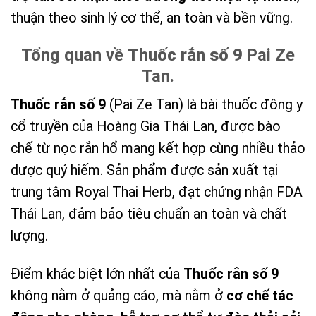
thuận theo sinh lý cơ thể, an toàn và bền vững.
Tổng quan về
Thuốc rắn số 9
Pai Ze
Tan.
Thuốc rắn số 9
(Pai Ze Tan) là bài thuốc đông y
cổ truyền của Hoàng Gia Thái Lan, được bào
chế từ nọc rắn hổ mang kết hợp cùng nhiều thảo
dược quý hiếm. Sản phẩm được sản xuất tại
trung tâm Royal Thai Herb, đạt chứng nhận FDA
Thái Lan, đảm bảo tiêu chuẩn an toàn và chất
lượng.
Điểm khác biệt lớn nhất của
Thuốc rắn số 9
không nằm ở quảng cáo, mà nằm ở
cơ chế tác