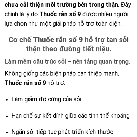
chưa cải thiện môi trường bên trong thận
. Đây
chính là lý do
Thuốc rắn số 9
được nhiều người
lựa chọn như một giải pháp hỗ trợ toàn diện.
Cơ chế
Thuốc rắn số 9
hỗ trợ tan sỏi
thận theo đường tiết niệu.
Làm mềm cấu trúc sỏi – nền tảng quan trọng.
Không giống các biện pháp can thiệp mạnh,
Thuốc rắn số 9
hỗ trợ:
Làm giảm độ cứng của sỏi
Hạn chế sự kết dính giữa các tinh thể khoáng
Ngăn sỏi tiếp tục phát triển kích thước