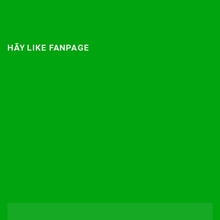
HÃY LIKE FANPAGE