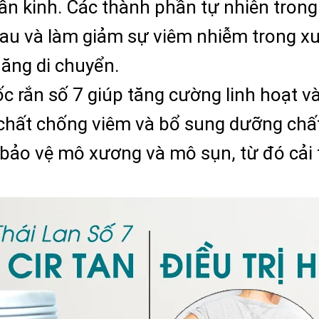
hần kinh. Các thành phần tự nhiên tron
đau và làm giảm sự viêm nhiễm trong x
năng di chuyển.
c rắn số 7 giúp tăng cường linh hoạt v
chất chống viêm và bổ sung dưỡng chất
à bảo vệ mô xương và mô sụn, từ đó cải 