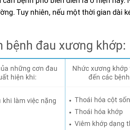
căn bệnh phổ biến diễn ra ở hiện nay. N
ng. Tuy nhiên, nếu một thời gian dài ké
n bệnh đau xương khớp:
của những cơn đau
Nhức xương khớp th
ất hiện khi:
đến các bệnh
Thoái hóa cột số
 khi làm việc nặng
Thoái hóa khớp
Viêm khớp dạng 