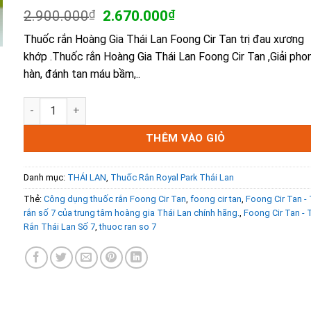
5.00
1
trên 5
Giá
Giá
2.900.000
₫
2.670.000
₫
dựa trên
gốc
hiện
đánh giá
Thuốc rắn Hoàng Gia Thái Lan Foong Cir Tan trị đau xương
là:
tại
khớp .Thuốc rắn Hoàng Gia Thái Lan Foong Cir Tan ,Giải phon
2.900.000₫.
là:
2.670.000₫.
hàn, đánh tan máu bầm,..
Foong Cir Tan - Thuốc rắn số 7 trung tâm hoàng gia Thái L
THÊM VÀO GIỎ
Danh mục:
THÁI LAN
,
Thuốc Rắn Royal Park Thái Lan
Thẻ:
Công dụng thuốc rắn Foong Cir Tan
,
foong cir tan
,
Foong Cir Tan -
rắn số 7 của trung tâm hoàng gia Thái Lan chính hãng.
,
Foong Cir Tan -
Rắn Thái Lan Số 7
,
thuoc ran so 7