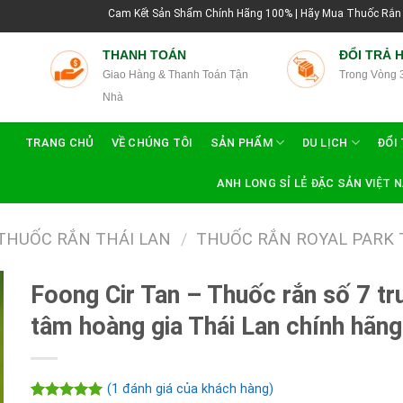
Cam Kết Sản Shẩm Chính Hãng 100% | Hãy Mua Thuốc Rắn Thái Lan Tại Hư
THANH TOÁN
ĐỔI TRẢ 
Giao Hàng & Thanh Toán Tận
Trong Vòng 
Nhà
TRANG CHỦ
VỀ CHÚNG TÔI
SẢN PHẨM
DU LỊCH
ĐỔI 
ANH LONG SỈ LẺ ĐẶC SẢN VIỆT 
THUỐC RẮN THÁI LAN
/
THUỐC RẮN ROYAL PARK 
Foong Cir Tan – Thuốc rắn số 7 tr
tâm hoàng gia Thái Lan chính hãng
(
1
đánh giá của khách hàng)