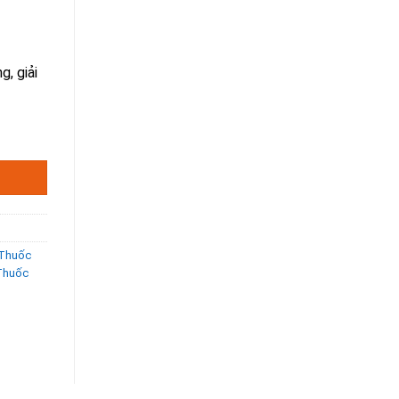
g, giải
an chính hãng. số lượng
 Thuốc
 Thuốc