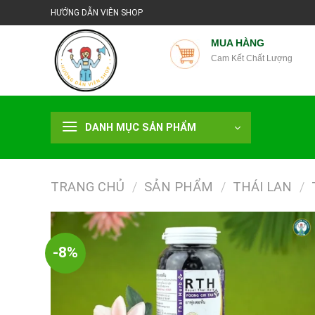
Chuyển
HƯỚNG DẪN VIÊN SHOP
đến
nội
MUA HÀNG
Cam Kết Chất Lượng
dung
DANH MỤC SẢN PHẨM
TRANG CHỦ
/
SẢN PHẨM
/
THÁI LAN
/
-8%