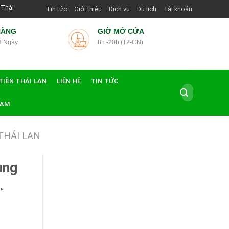
ớng Dẫn Viên Shop | Với Giá Tốt Nhất
Tin tức
Giới thiệu
Dịch vụ
Du lịch
Tài khoản
HÀNG
GIỜ MỞ CỬA
3 Ngày
8h -20h (T2-CN)
TIỀN THÁI LAN
LIÊN HỆ
TIN TỨC
Tìm
kiếm:
NAM
THÁI LAN
ung
.