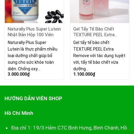
Naturally Plus Super Lutein
Gel Tẩy Tế Bào Chết
Nhật Bản Hộp 100 Viên
TEXTURE PEEL Extra
Remove Nhật Bản 150g
Naturally Plus Super
Gel tẩy tế bào chết
Lutein là thực phẩm nhiều
TEXTURE PEEL Extra
loại dưỡng chất giúp bổ
Remove với tác dụng tuyệt
sung cho sức khỏe toàn
vời, tẩy tế bào chết vừa
diện. Chống oxy…
dưỡng…
3.000.000
₫
1.100.000
₫
HƯỚNG DẪN VIÊN SHOP
Hồ Chí Minh
Địa chỉ 1: 19/3 Hẻm C7C Bình Hưng, Bình Chánh, Hồ