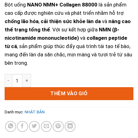
Bột uống
NANO NMN+ Collagen 88000
là sản phẩm
cao cấp được nghiên cứu và phát triển nhằm hỗ trợ
chống lão hóa
,
cải thiện sức khỏe làn da
và
nâng cao
thể trạng tổng thể
. Với sự kết hợp giữa
NMN (β-
nicotinamide mononucleotide)
và
collagen peptide
từ cá
, sản phẩm giúp thúc đẩy quá trình tái tạo tế bào,
mang đến làn da săn chắc, mịn màng và tươi trẻ từ sâu
bên trong.
Bột Uống NANO NMN+ Collagen 88000 - Giải Pháp Chống L
THÊM VÀO GIỎ
Danh mục:
NHẬT BẢN