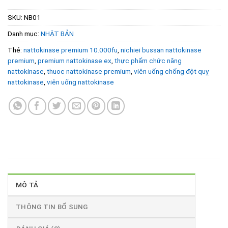
SKU:
NB01
Danh mục:
NHẬT BẢN
Thẻ:
nattokinase premium 10.000fu
,
nichiei bussan nattokinase
premium
,
premium nattokinase ex
,
thực phẩm chức năng
nattokinase
,
thuoc nattokinase premium
,
viên uống chống đột quỵ
nattokinase
,
viên uống nattokinase
MÔ TẢ
THÔNG TIN BỔ SUNG