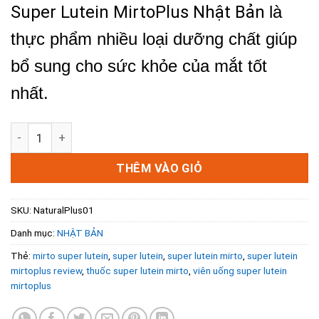
Super Lutein MirtoPlus Nhật Bản
là
thực phẩm nhiều loại dưỡng chất giúp
bổ sung cho sức khỏe của mắt tốt
nhất.
Super Lutein MirtoPlus Nhật Bản (120 viên) Bí Quyết Giữ 
THÊM VÀO GIỎ
SKU:
NaturalPlus01
Danh mục:
NHẬT BẢN
Thẻ:
mirto super lutein
,
super lutein
,
super lutein mirto
,
super lutein
mirtoplus review
,
thuốc super lutein mirto
,
viên uống super lutein
mirtoplus