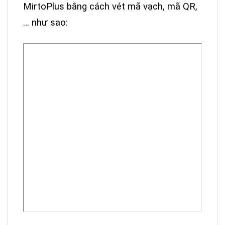
MirtoPlus
bằng cách vét mã vạch, mã QR,
… như sao: