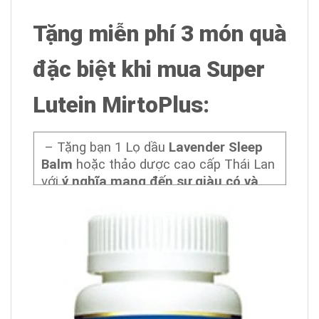
Tặng miễn phí 3 món quà
đặc biệt khi mua Super
Lutein MirtoPlus:
– Tặng bạn 1 Lọ dầu
Lavender Sleep
Balm
hoặc thảo dược cao cấp Thái Lan
với
ý nghĩa mang đến sự giàu có và
đặc biệt giàu có về sức khỏe
. Có tác
dụng ( giúp giấc ngủ ngon từ tối đến
sáng để gan giải độc tốt hơn. Và thận
làm việc hiệu quả tốt nhất , giảm căng
thẳng mệt mỏi – Hiệu quả nhất cho
những người mất ngủ, ngủ không sâu
giấc.)