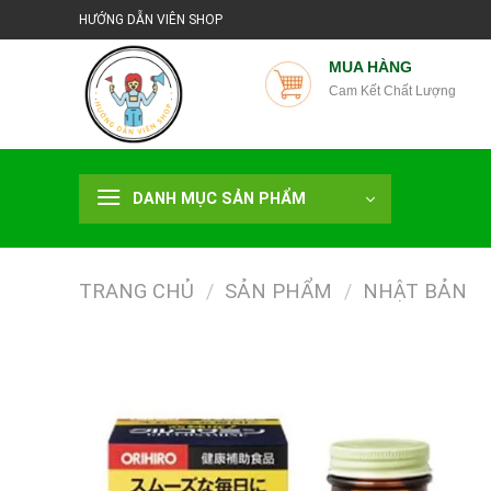
Chuyển
HƯỚNG DẪN VIÊN SHOP
đến
nội
MUA HÀNG
Cam Kết Chất Lượng
dung
DANH MỤC SẢN PHẨM
TRANG CHỦ
/
SẢN PHẨM
/
NHẬT BẢN