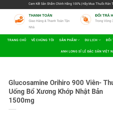
Cam Kết Sản Shẩm Chính Hãng 100% | Hãy Mua Thuốc Rắn Thái Lan Tạ
THANH TOÁN
ĐỔI TRẢ 
Giao Hàng & Thanh Toán Tận
Trong Vòng 
Nhà
TRANG CHỦ
VỀ CHÚNG TÔI
SẢN PHẨM
DU LỊCH
ĐỔI 
ANH LONG SỈ LẺ ĐẶC SẢN VIỆT 
Glucosamine Orihiro 900 Viên- Th
Uống Bổ Xương Khớp Nhật Bản
1500mg