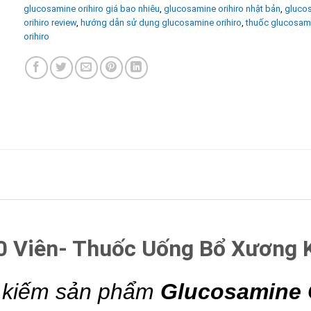
glucosamine orihiro giá bao nhiêu
,
glucosamine orihiro nhật bản
,
gluco
orihiro review
,
hướng dẫn sử dụng glucosamine orihiro
,
thuốc glucosam
orihiro
00 Viên- Thuốc Uống Bổ Xương
m kiếm sản phẩm
Glucosamine O