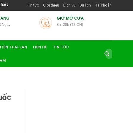
i Hướng Dẫn Viên Shop | Với Giá Tốt Nhất
Tin tức
Giới thiệu
Dịch vụ
Du lịch
Tài khoản
HÀNG
GIỜ MỞ CỬA
3 Ngày
8h -20h (T2-CN)
TIỀN THÁI LAN
LIÊN HỆ
TIN TỨC
Tìm
kiếm:
NAM
uốc