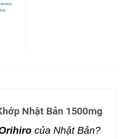
samine
ine
 Khớp Nhật Bản 1500mg
rihiro
của Nhật Bản?