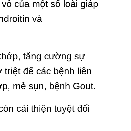
vỏ của một số loài giáp
droitin và
 khớp, tăng cường sự
triệt để các bệnh liên
ớp, mẻ sụn, bệnh Gout.
n cải thiện tuyệt đối