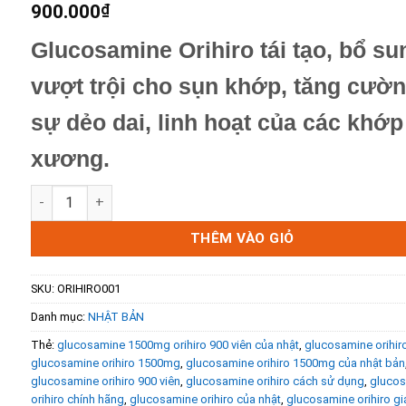
900.000
₫
Glucosamine Orihiro
tái tạo, bổ su
vượt trội cho sụn khớp, tăng cườ
sự dẻo dai, linh hoạt của các khớp
xương.
Glucosamine Orihiro 900 Viên- Thuốc Uống Bổ Xương Khớp
THÊM VÀO GIỎ
SKU:
ORIHIRO001
Danh mục:
NHẬT BẢN
Thẻ:
glucosamine 1500mg orihiro 900 viên của nhật
,
glucosamine orihir
glucosamine orihiro 1500mg
,
glucosamine orihiro 1500mg của nhật bản
glucosamine orihiro 900 viên
,
glucosamine orihiro cách sử dụng
,
gluco
orihiro chính hãng
,
glucosamine orihiro của nhật
,
glucosamine orihiro gi