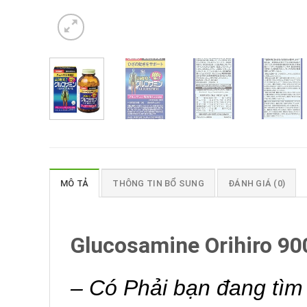
MÔ TẢ
THÔNG TIN BỔ SUNG
ĐÁNH GIÁ (0)
Glucosamine Orihiro 9
– Có Phải bạn đang tì