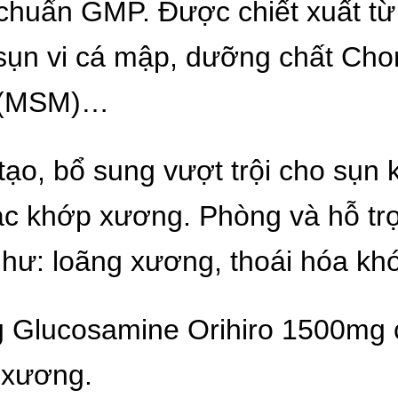
chuẩn GMP. Được chiết xuất từ 
sụn vi cá mập, dưỡng chất Chon
e (MSM)…
 tạo, bổ sung vượt trội cho sụn
các khớp xương. Phòng và hỗ trợ 
ư: loãng xương, thoái hóa kh
 Glucosamine Orihiro 1500mg cò
 xương.