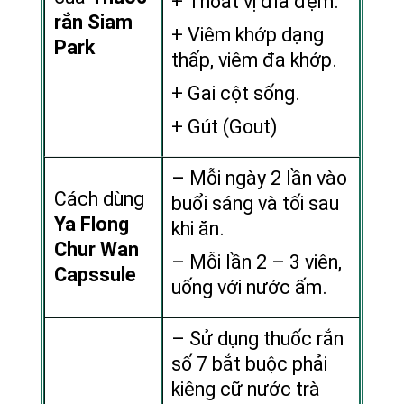
+ Thoát vị đĩa đệm.
rắn Siam
+ Viêm khớp dạng
Park
thấp, viêm đa khớp.
+ Gai cột sống.
+ Gút (Gout)
– Mỗi ngày 2 lần vào
Cách dùng
buổi sáng và tối sau
Ya Flong
khi ăn.
Chur Wan
– Mỗi lần 2 – 3 viên,
Capssule
uống với nước ấm.
– Sử dụng thuốc rắn
số 7 bắt buộc phải
kiêng cữ nước trà