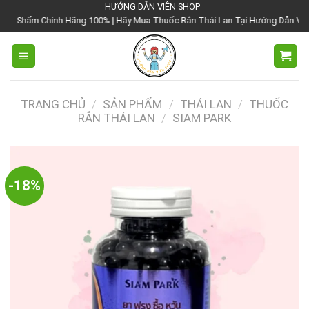
Chuyển
HƯỚNG DẪN VIÊN SHOP
Hãng 100% | Hãy Mua Thuốc Rắn Thái Lan Tại Hướng Dẫn Viên Shop | Với Giá 
đến
nội
dung
TRANG CHỦ
/
SẢN PHẨM
/
THÁI LAN
/
THUỐC
RẮN THÁI LAN
/
SIAM PARK
-18%