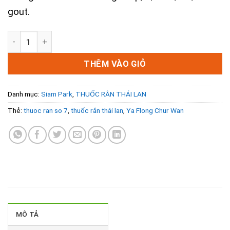
gout.
YA FLONG CHUR WAN CAPSULE Điều Trị Bệnh Xương Khớp 
THÊM VÀO GIỎ
Danh mục:
Siam Park
,
THUỐC RẮN THÁI LAN
Thẻ:
thuoc ran so 7
,
thuốc rắn thái lan
,
Ya Flong Chur Wan
MÔ TẢ