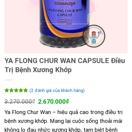
YA FLONG CHUR WAN CAPSULE Điều
Trị Bệnh Xương Khớp
(
2
đánh giá của khách hàng)
5.00
2
trên 5
Giá
Giá
3.270.000
₫
2.670.000
₫
dựa trên
gốc
hiện
đánh giá
Ya Flong Chur Wan – hiệu quả cao trong điều trị
là:
tại
3.270.000₫.
là:
bệnh xương khớp. Mang lại cuộc sống thoải mái
2.670.000₫.
không lo đau nhức xương khớp, tạm biệt bệnh