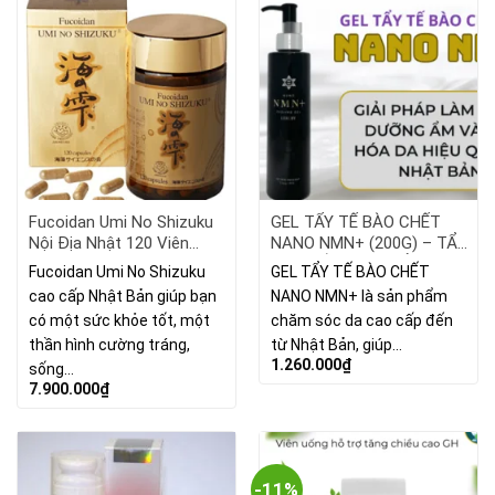
Fucoidan Umi No Shizuku
GEL TẨY TẾ BÀO CHẾT
Nội Địa Nhật 120 Viên
NANO NMN+ (200G) – TẨY
(250mg/viên)
DA CHẾT HIỆU QUẢ,
Fucoidan Umi No Shizuku
GEL TẨY TẾ BÀO CHẾT
DƯỠNG ẨM TOÀN DIỆN
cao cấp Nhật Bản giúp bạn
NANO NMN+ là sản phẩm
có một sức khỏe tốt, một
chăm sóc da cao cấp đến
thần hình cường tráng,
từ Nhật Bản, giúp…
1.260.000
₫
sống…
7.900.000
₫
-11%