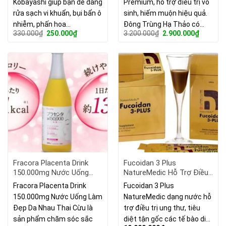
Kobayashi giúp bạn dễ dàng
Premium, hỗ trợ điều trị vô
rửa sạch vi khuẩn, bụi bẩn ô
sinh, hiếm muộn hiệu quả.
nhiễm, phấn hoa…
Đông Trùng Hạ Thảo có…
Giá
Giá
Giá
Giá
330.000
₫
250.000
₫
3.200.000
₫
2.900.000
₫
gốc
hiện
gốc
hiện
là:
tại
là:
tại
330.000₫.
là:
3.200.000₫.
là:
250.000₫.
2.900.00
Fracora Placenta Drink
Fucoidan 3 Plus
150.000mg Nước Uống
NatureMedic Hỗ Trợ Điều
Làm Đẹp Da Nhau Thai
Trị Ung Thư Dạng Nước
Fracora Placenta Drink
Fucoidan 3 Plus
Cừu Nhật Bản
(hộp 50 Gói)
150.000mg Nước Uống Làm
NatureMedic dạng nước hỗ
Đẹp Da Nhau Thai Cừu là
trợ điều trị ung thư, tiêu
sản phẩm chăm sóc sắc
diệt tận gốc các tế bào di…