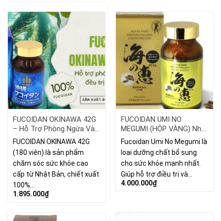
6.840.000₫.
là:
3.240.00
FUCOIDAN OKINAWA 42G
FUCOIDAN UMI NO
– Hỗ Trợ Phòng Ngừa Và
MEGUMI (HỘP VÀNG) Nhật
Đều Trị Ung Thư Từ Nhật
Bản Royal Vale 180 Viên
FUCOIDAN OKINAWA 42G
Fucoidan Umi No Megumi là
Bản
(180 viên) là sản phẩm
loại dưỡng chất bổ sung
chăm sóc sức khỏe cao
cho sức khỏe mạnh nhất.
cấp từ Nhật Bản, chiết xuất
Giúp hỗ trợ điều trị và…
4.000.000
₫
100%…
1.895.000
₫