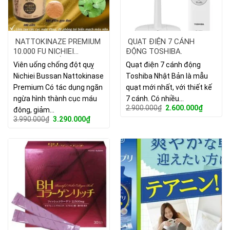
NATTOKINAZE PREMIUM
QUẠT ĐIỆN 7 CÁNH
10.000 FU NICHIEI
ĐỘNG TOSHIBA.
BUSSAN – GIẢI PHÁP
Viên uống chống đột quỵ
Quạt điện 7 cánh động
NGĂN NGỪA ĐỘT QUỴ.
Nichiei Bussan Nattokinase
Toshiba Nhật Bản là mẫu
Premium Có tác dụng ngăn
quạt mới nhất, với thiết kế
ngừa hình thành cục máu
7 cánh. Có nhiều…
Giá
Giá
2.900.000
₫
2.600.000
₫
đông, giảm…
gốc
hiện
Giá
Giá
3.990.000
₫
3.290.000
₫
là:
tại
gốc
hiện
2.900.000₫.
là:
là:
tại
2.600.00
3.990.000₫.
là:
3.290.000₫.