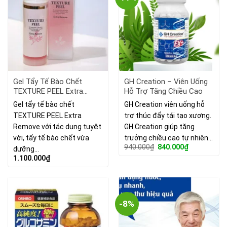
Gel Tẩy Tế Bào Chết
GH Creation – Viên Uống
TEXTURE PEEL Extra
Hỗ Trợ Tăng Chiều Cao
Remove Nhật Bản 150g
Gel tẩy tế bào chết
GH Creation viên uống hỗ
TEXTURE PEEL Extra
trợ thúc đẩy tái tạo xương.
Remove với tác dụng tuyệt
GH Creation giúp tăng
vời, tẩy tế bào chết vừa
trưởng chiều cao tự nhiên…
Giá
Giá
940.000
₫
840.000
₫
dưỡng…
gốc
hiện
1.100.000
₫
là:
tại
940.000₫.
là:
840.000₫.
-8%