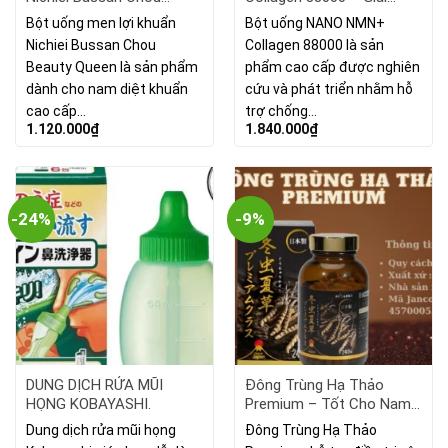
Beauty Queen: Tăng
Pháp Chống Lão Hóa
Bột uống men lợi khuẩn
Bột uống NANO NMN+
Cường Sức Khỏe Và Vẻ
Toàn Diện
Nichiei Bussan Chou
Collagen 88000 là sản
Đẹp
Beauty Queen là sản phẩm
phẩm cao cấp được nghiên
dành cho nam diệt khuẩn
cứu và phát triển nhằm hỗ
cao cấp…
trợ chống…
1.120.000
₫
1.840.000
₫
-24%
-9%
DUNG DỊCH RỬA MŨI
Đông Trùng Hạ Thảo
HỌNG KOBAYASHI.
Premium – Tốt Cho Nam
Giới.
Dung dịch rửa mũi họng
Đông Trùng Hạ Thảo