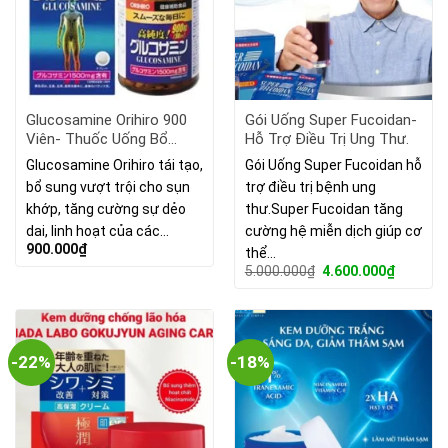
Glucosamine Orihiro 900
Gói Uống Super Fucoidan-
Viên- Thuốc Uống Bổ
Hỗ Trợ Điều Trị Ung Thư.
Xương Khớp Nhật Bản
Glucosamine Orihiro tái tạo,
Gói Uống Super Fucoidan hỗ
1500mg
bổ sung vượt trội cho sụn
trợ điều trị bệnh ung
khớp, tăng cường sự dẻo
thư.Super Fucoidan tăng
dai, linh hoạt của các…
cường hệ miễn dịch giúp cơ
900.000
₫
thể…
Giá
Giá
5.000.000
₫
4.600.000
₫
gốc
hiện
là:
tại
5.000.000₫.
là:
4.600.00
-22%
-18%