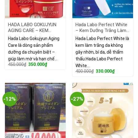
HADA LABO GOKUJYUN
Hada Labo Perfect White
AGING CARE – KEM
– Kem Dưỡng Trắng Làm
DƯỠNG DA CHỐNG LÃO
Mờ Thâm Nám
Hada Labo Gokujyun Aging
Hada Labo Perfect White là
HÓA NHẬT BẢN
Care là dòng sản phẩm
kem làm trắng da không
dưỡng da chuyên biệt –
gây nhờn, bí da, dễ thẩm
giúp làm mờ và hạn chế…
thấu.Hada Labo Perfect
Giá
Giá
450.000
₫
350.000
₫
White…
gốc
hiện
Giá
Giá
400.000
₫
330.000
₫
là:
tại
gốc
hiện
450.000₫.
là:
là:
tại
350.000₫.
400.000₫.
là:
330.000₫.
-12%
-27%