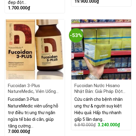
19.900.000
₫
đẹp đột…
1.700.000
₫
-53%
Fucoidan 3-Plus
Fucoidan Nước Hisano
NatureMedic, Viên Uống
Nhật Bản: Giải Pháp Đột
Hỗ Trợ Điều Trị Ung Thư
Phá Hỗ Trợ Điều Trị Ung
Fucoidan 3-Plus
Cứu cánh cho bệnh nhân
160 Viên
Thư & Phục Hồi Miễn Dịc
NatureMedic viên uống hỗ
ung thư & người suy kiệt
trợ điều trị ung thư ngăn
Hiệu quả: Hấp thụ nhanh
ngừa tế bào di căn, giúp
gấp 5 lần dạng…
Giá
Giá
6.840.000
₫
3.240.000
₫
tăng cường…
gốc
hiện
7.000.000
₫
là:
tại