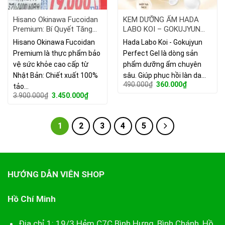
Hisano Okinawa Fucoidan
KEM DƯỠNG ẨM HADA
Premium: Bí Quyết Tăng
LABO KOI – GOKUJYUN
Miễn Dịch Nhật Bản
PERFECT GEL
Hisano Okinawa Fucoidan
Hada Labo Koi - Gokujyun
Premium là thực phẩm bảo
Perfect Gel là dòng sản
vệ sức khỏe cao cấp từ
phẩm dưỡng ẩm chuyên
Nhật Bản: Chiết xuất 100%
sâu. Giúp phục hồi làn da…
Giá
Giá
490.000
₫
360.000
₫
tảo…
gốc
hiện
Giá
Giá
3.900.000
₫
3.450.000
₫
là:
tại
gốc
hiện
490.000₫.
là:
là:
tại
360.000₫.
3.900.000₫.
là:
3.450.000₫.
1
2
3
4
5
HƯỚNG DẪN VIÊN SHOP
Hồ Chí Minh
Địa chỉ 1: 19/3 Hẻm C7C Bình Hưng, Bình Chánh, Hồ