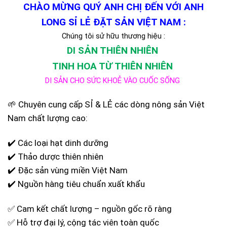
CHÀO MỪNG QUÝ ANH CHỊ ĐẾN VỚI ANH
LONG SỈ LẺ ĐẶT SẢN VIỆT NAM :
Chúng tôi sử hữu thương hiệu :
DI SẢN THIÊN NHIÊN
TINH HOA TỪ THIÊN NHIÊN
DI SẢN CHO SỨC KHOẺ VÀO CUỐC SỐNG
🌱 Chuyên cung cấp SỈ & LẺ các dòng nông sản Việt
Nam chất lượng cao:
✔️ Các loại hạt dinh dưỡng
✔️ Thảo dược thiên nhiên
✔️ Đặc sản vùng miền Việt Nam
✔️ Nguồn hàng tiêu chuẩn xuất khẩu
✅ Cam kết chất lượng – nguồn gốc rõ ràng
✅ Hỗ trợ đại lý, cộng tác viên toàn quốc