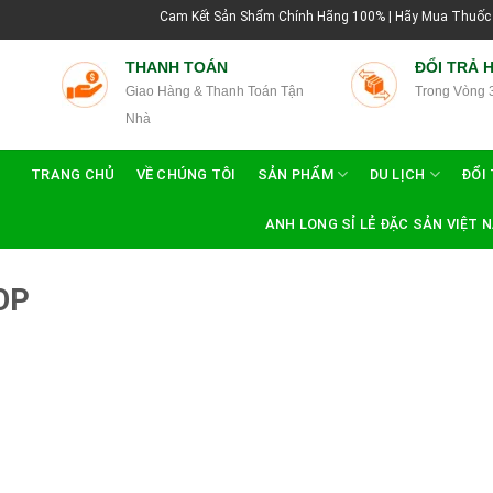
Cam Kết Sản Shẩm Chính Hãng 100% | Hãy Mua Thuốc Rắn T
THANH TOÁN
ĐỔI TRẢ 
Giao Hàng & Thanh Toán Tận
Trong Vòng 
Nhà
TRANG CHỦ
VỀ CHÚNG TÔI
SẢN PHẨM
DU LỊCH
ĐỔI 
ANH LONG SỈ LẺ ĐẶC SẢN VIỆT 
OP