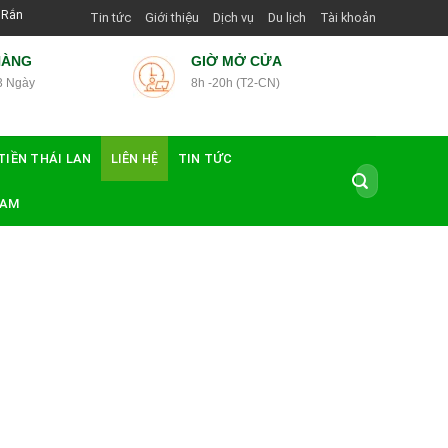
hái Lan Tại Hướng Dẫn Viên Shop | Với Giá Tốt Nhất
Tin tức
Giới thiệu
Dịch vụ
Du lịch
Tài khoản
HÀNG
GIỜ MỞ CỬA
3 Ngày
8h -20h (T2-CN)
TIỀN THÁI LAN
LIÊN HỆ
TIN TỨC
Tìm
kiếm:
NAM