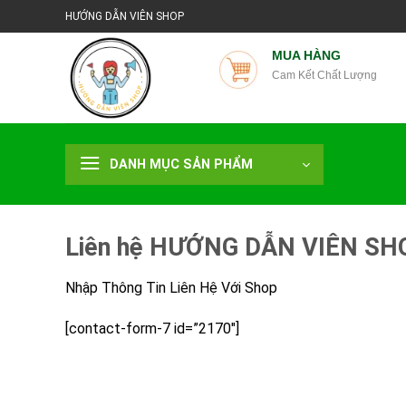
Chuyển
HƯỚNG DẪN VIÊN SHOP
đến
nội
MUA HÀNG
Cam Kết Chất Lượng
dung
DANH MỤC SẢN PHẨM
Liên hệ HƯỚNG DẪN VIÊN SH
Nhập Thông Tin Liên Hệ Với Shop
[contact-form-7 id=”2170″]