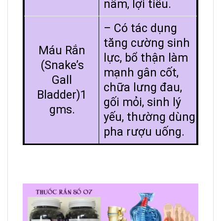
nấm, lợi tiểu.
– Có tác dụng
tăng cường sinh
Máu Rắn
lực, bổ thận làm
(Snake’s
mạnh gân cốt,
Gall
chữa lưng đau,
Bladder)1
gối mỏi, sinh lý
gms.
yếu, thường dùng
pha rượu uống.