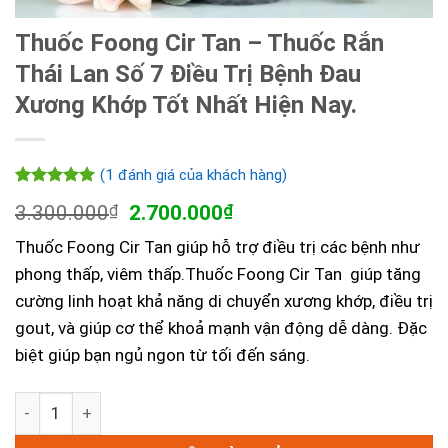
Thuốc Foong Cir Tan – Thuốc Rắn
Thái Lan Số 7 Điều Trị Bệnh Đau
Xương Khớp Tốt Nhất Hiện Nay.
(
1
đánh giá của khách hàng)
5.00
1
trên 5
Giá
Giá
3.300.000
₫
2.700.000
₫
dựa trên
gốc
hiện
đánh giá
Thuốc Foong Cir Tan giúp hỗ trợ điều trị các bệnh như
là:
tại
3.300.000₫.
là:
phong thấp, viêm thấp.Thuốc Foong Cir Tan giúp tăng
2.700.000₫.
cường linh hoạt khả năng di chuyển xương khớp, điều trị
gout, và giúp cơ thể khoả mạnh vận động dễ dàng. Đặc
biệt giúp bạn ngủ ngon từ tối đến sáng.
Thuốc Foong Cir Tan - Thuốc Rắn Thái Lan Số 7 Điều Trị 