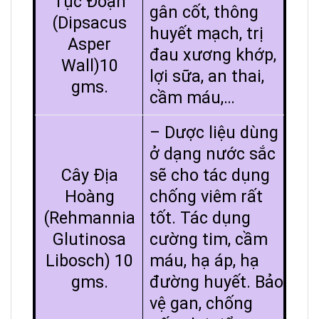
Tục Đoạn
gân cốt, thông
(Dipsacus
huyết mạch, trị
Asper
đau xương khớp,
Wall)10
lợi sữa, an thai,
gms.
cầm máu,…
– Dược liệu dùng
ở dạng nước sắc
Cây Địa
sẽ cho tác dụng
Hoàng
chống viêm rất
(Rehmannia
tốt. Tác dụng
Glutinosa
cường tim, cầm
Libosch) 10
máu, hạ áp, hạ
gms.
đường huyết. Bảo
vệ gan, chống