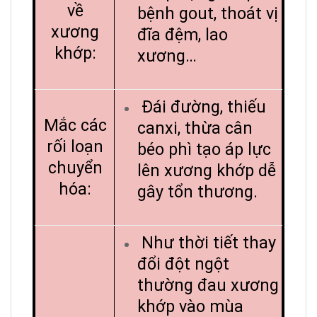
về
bệnh gout, thoát vị
xương
đĩa đệm, lao
khớp:
xương…
Đái đường, thiếu
Mắc các
canxi, thừa cân
rối loạn
béo phì tạo áp lực
chuyển
lên xương khớp dễ
hóa:
gây tổn thương.
Như thời tiết thay
đổi đột ngột
thường đau xương
khớp vào mùa