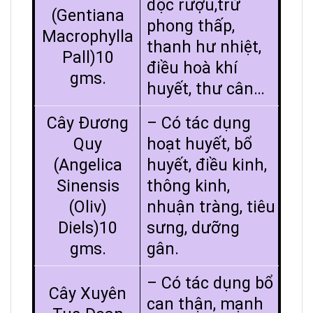
độc rượu,trừ
(Gentiana
phong thấp,
Macrophylla
thanh hư nhiệt,
Pall)10
điều hoà khí
gms.
huyết, thư cân…
Cây Đương
– Có tác dụng
Quy
hoạt huyết, bổ
(Angelica
huyết, điều kinh,
Sinensis
thông kinh,
(Oliv)
nhuận tràng, tiêu
Diels)10
sưng, dưỡng
gms.
gân.
– Có tác dụng bổ
Cây Xuyên
can thận, mạnh