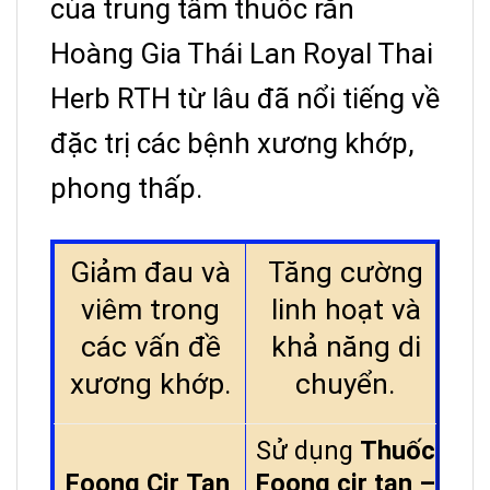
của trung tâm thuốc rắn
Hoàng Gia Thái Lan Royal Thai
Herb RTH từ lâu đã nổi tiếng về
đặc trị các bệnh xương khớp,
phong thấp.
Giảm đau và
Tăng cường
viêm trong
linh hoạt và
các vấn đề
khả năng di
xương khớp.
chuyển.
Sử dụng
Thuốc
Foong Cir Tan
Foong cir tan –