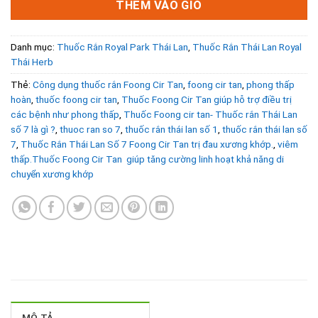
THÊM VÀO GIỎ
Danh mục:
Thuốc Rắn Royal Park Thái Lan
,
Thuốc Rắn Thái Lan Royal
Thái Herb
Thẻ:
Công dụng thuốc rắn Foong Cir Tan
,
foong cir tan
,
phong thấp
hoàn
,
thuốc foong cir tan
,
Thuốc Foong Cir Tan giúp hỗ trợ điều trị
các bệnh như phong thấp
,
Thuốc Foong cir tan- Thuốc rắn Thái Lan
số 7 là gì ?
,
thuoc ran so 7
,
thuốc rắn thái lan số 1
,
thuốc rắn thái lan số
7
,
Thuốc Rắn Thái Lan Số 7 Foong Cir Tan trị đau xương khớp.
,
viêm
thấp.Thuốc Foong Cir Tan giúp tăng cường linh hoạt khả năng di
chuyển xương khớp
MÔ TẢ