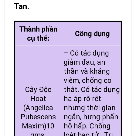
Tan.
Thành phần
Công dụng
cụ thể:
– Có tác dụng
giảm đau, an
thần và kháng
viêm, chống co
Cây Độc
thắt. Có tác dụng
Hoạt
hạ áp rõ rệt
(Angelica
nhưng thời gian
Pubescens
ngắn, hưng phấn
Maxim)10
hô hấp. Chống
gms.
loét bao tử. Trị