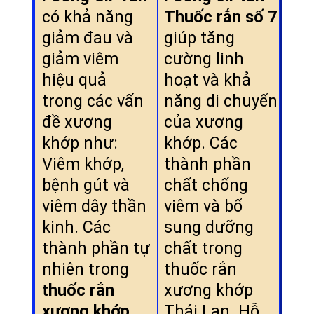
có khả năng
Thuốc rắn số 7
giảm đau và
giúp tăng
giảm viêm
cường linh
hiệu quả
hoạt và khả
trong các vấn
năng di chuyển
đề xương
của xương
khớp như:
khớp. Các
Viêm khớp,
thành phần
bệnh gút và
chất chống
viêm dây thần
viêm và bổ
kinh. Các
sung dưỡng
thành phần tự
chất trong
nhiên trong
thuốc rắn
thuốc rắn
xương khớp
xương khớp
Thái Lan. Hỗ