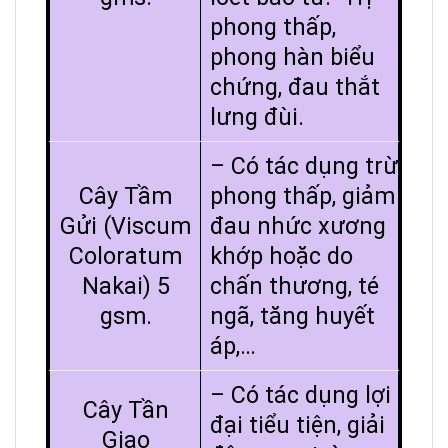
phong thấp,
phong hàn biểu
chứng, đau thắt
lưng đùi.
– Có tác dụng trừ
Cây Tầm
phong thấp, giảm
Gửi (Viscum
đau nhức xương
Coloratum
khớp hoặc do
Nakai) 5
chấn thương, té
gsm.
ngã, tăng huyết
áp,…
– Có tác dụng lợi
Cây Tần
đại tiểu tiện, giải
Giao