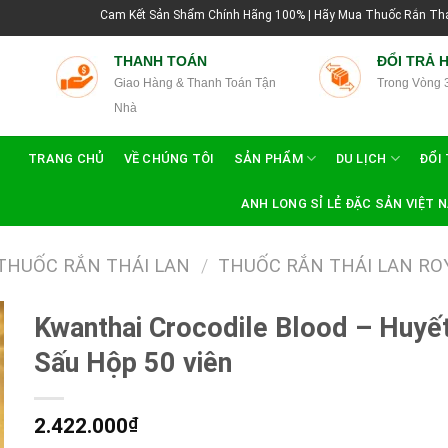
Cam Kết Sản Shẩm Chính Hãng 100% | Hãy Mua Thuốc Rắn Thái Lan Tại Hướn
THANH TOÁN
ĐỔI TRẢ 
Giao Hàng & Thanh Toán Tận
Trong Vòng 
Nhà
TRANG CHỦ
VỀ CHÚNG TÔI
SẢN PHẨM
DU LỊCH
ĐỔI 
ANH LONG SỈ LẺ ĐẶC SẢN VIỆT 
THUỐC RẮN THÁI LAN
/
THUỐC RẮN THÁI LAN RO
Kwanthai Crocodile Blood – Huyế
Sấu Hộp 50 viên
2.422.000
₫