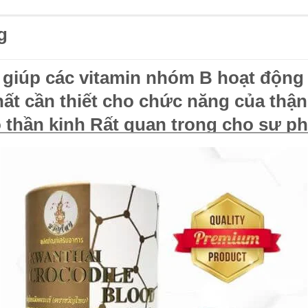
g
giúp các vitamin nhóm B hoạt động 
ất cần thiết cho chức năng của thậ
o thần kinh Rất quan trọng cho sự ph
à sản xuất năng lượng của tất cả các
 Magnesium là một khoáng chất cần 
in Ngăn cản sự gắn kết của canxi d
dựng canxi vào xương Duy trì huyết
p truyền các xung thần kinh. Giảm 
g ngăn ngừa và điều trị bệnh hen s