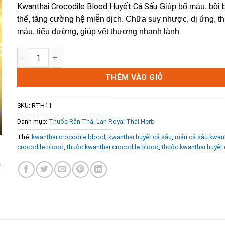
Kwanthai Crocodile Blood Huyết Cá Sấu
Giúp bổ máu, bồi 
thể, tăng cường hệ miễn dịch. Chữa suy nhược, dị ứng, th
máu, tiểu đường, giúp vết thương nhanh lành
Kwanthai Crocodile Blood - Huyết Cá Sấu Hộp 50 viên số l
THÊM VÀO GIỎ
SKU:
RTH11
Danh mục:
Thuốc Rắn Thái Lan Royal Thái Herb
Thẻ:
kwanthai crocodile blood
,
kwanthai huyết cá sấu
,
máu cá sấu kwan
crocodile blood
,
thuốc kwanthai crocodile blood
,
thuốc kwanthai huyết 