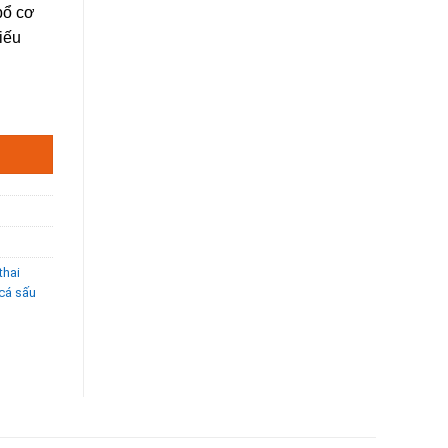
bổ cơ
iếu
ượng
thai
cá sấu