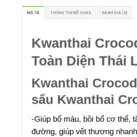
MÔ TẢ
THÔNG TIN BỔ SUNG
ĐÁNH GIÁ (0)
Kwanthai Crocod
Toàn Diện Thái 
Kwanthai Crocod
sấu Kwanthai Cro
-Giúp bổ máu, bồi bổ cơ thể, 
đường, giúp vết thương nhanh