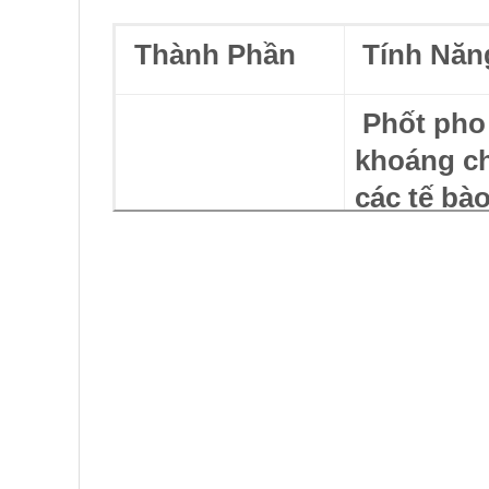
Thành Phần
Tính Năn
Phốt pho 
khoáng ch
các tế bà
Lưu trữ v
💊 Phốt pho
Magnesium
hợp prote
Giúp xây 
Magiê giú
căng thẳn