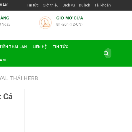
g Dẫn Viên Shop | Với Giá Tốt Nhất
Tin tức
Giới thiệu
Dịch vụ
Du lịch
Tài khoản
HÀNG
GIỜ MỞ CỬA
3 Ngày
8h -20h (T2-CN)
TIỀN THÁI LAN
LIÊN HỆ
TIN TỨC
Tìm
kiếm:
NAM
YAL THÁI HERB
t Cá