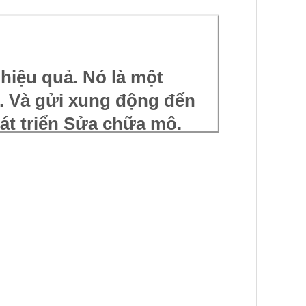
hiệu quả. Nó là một
n. Và gửi xung động đến
át triển Sửa chữa mô.
 tế bào trong cơ thể
thiết cho cơ thể. Tổng
ọc theo thành mạch máu.
 áp bình thường
trầm cảm Đau nửa đầu do
uyễn, ảnh hưởng đến công