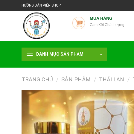
Chuyển
HƯỚNG DẪN VIÊN SHOP
đến
nội
MUA HÀNG
Cam Kết Chất Lượng
dung
DANH MỤC SẢN PHẨM
TRANG CHỦ
/
SẢN PHẨM
/
THÁI LAN
/