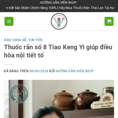
Chuyển
HƯỚNG DẪN VIÊN SHOP
hẩm Chính Hãng 100% | Hãy Mua Thuốc Rắn Thái Lan Tại Hướng Dẫn Viên Shop 
đến
nội
dung
GÓC CHIA SẺ
,
TIN TỨC
Thuốc rắn số 8 Tiao Keng Yi giúp điều
hòa nội tiết tố
ĐÃ ĐĂNG TRÊN
08/06/2026
BỞI
HƯỚNG DẪN VIÊN SHOP