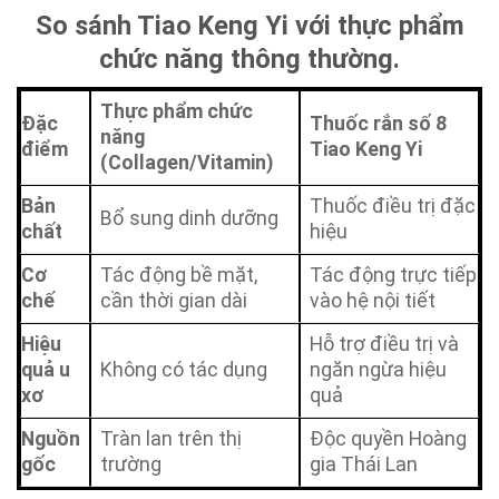
So sánh Tiao Keng Yi với thực phẩm
chức năng thông thường.
Thực phẩm chức
Đặc
Thuốc rắn số 8
năng
điểm
Tiao Keng Yi
(Collagen/Vitamin)
Bản
Thuốc điều trị đặc
Bổ sung dinh dưỡng
chất
hiệu
Cơ
Tác động bề mặt,
Tác động trực tiếp
chế
cần thời gian dài
vào hệ nội tiết
Hiệu
Hỗ trợ điều trị và
quả u
Không có tác dụng
ngăn ngừa hiệu
xơ
quả
Nguồn
Tràn lan trên thị
Độc quyền Hoàng
gốc
trường
gia Thái Lan