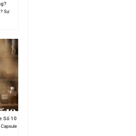
ng?
g? Sự
e Số 10
 Capsule