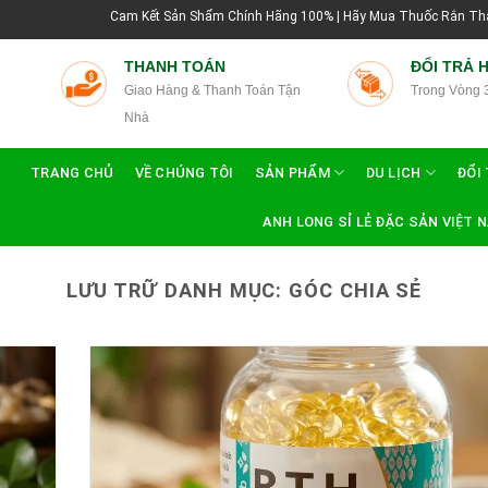
Cam Kết Sản Shẩm Chính Hãng 100% | Hãy Mua Thuốc Rắn Thái Lan Tại Hướng 
THANH TOÁN
ĐỔI TRẢ 
Giao Hàng & Thanh Toán Tận
Trong Vòng 
Nhà
TRANG CHỦ
VỀ CHÚNG TÔI
SẢN PHẨM
DU LỊCH
ĐỔI 
ANH LONG SỈ LẺ ĐẶC SẢN VIỆT 
LƯU TRỮ DANH MỤC:
GÓC CHIA SẺ