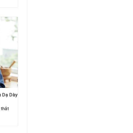
u Dạ Dày
 thắt