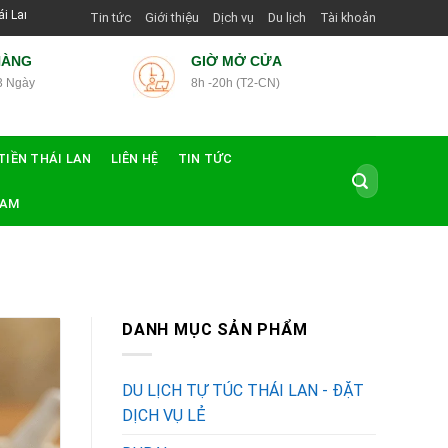
Dẫn Viên Shop | Với Giá Tốt Nhất
Tin tức
Giới thiệu
Dịch vụ
Du lịch
Tài khoản
HÀNG
GIỜ MỞ CỬA
3 Ngày
8h -20h (T2-CN)
TIỀN THÁI LAN
LIÊN HỆ
TIN TỨC
Tìm
kiếm:
NAM
DANH MỤC SẢN PHẨM
DU LỊCH TỰ TÚC THÁI LAN - ĐẶT
DỊCH VỤ LẺ