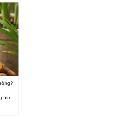
hông?
g tên