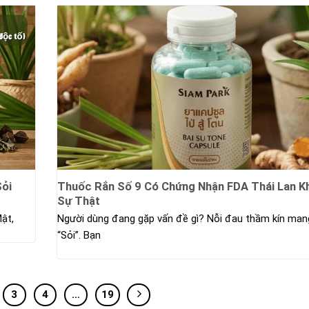
Sỏi
Thuốc Rắn Số 9 Có Chứng Nhận FDA Thái Lan K
Sự Thật
ật,
Người dùng đang gặp vấn đề gì? Nỗi đau thầm kín man
“Sỏi”. Bạn
3
4
…
19