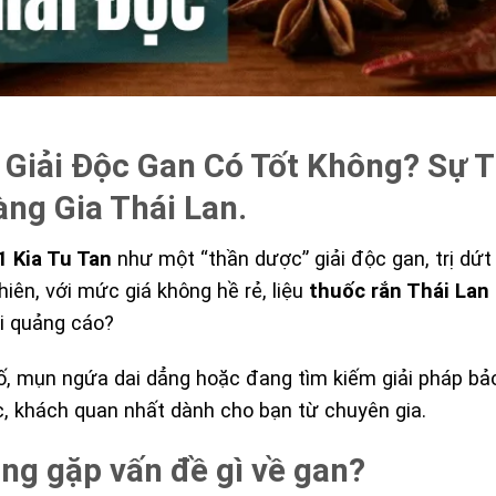
 Giải Độc Gan Có Tốt Không? Sự 
ng Gia Thái Lan.
1 Kia Tu Tan
như một “thần dược” giải độc gan, trị dứ
iên, với mức giá không hề rẻ, liệu
thuốc rắn Thái Lan
ổi quảng cáo?
ố, mụn ngứa dai dẳng hoặc đang tìm kiếm giải pháp bảo
xác, khách quan nhất dành cho bạn từ chuyên gia.
ng gặp vấn đề gì về gan?