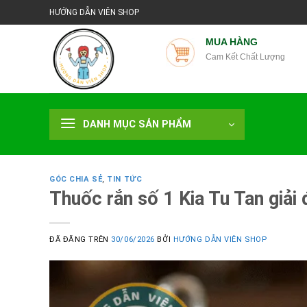
Chuyển
HƯỚNG DẪN VIÊN SHOP
đến
nội
MUA HÀNG
Cam Kết Chất Lượng
dung
DANH MỤC SẢN PHẨM
GÓC CHIA SẺ
,
TIN TỨC
Thuốc rắn số 1 Kia Tu Tan giải
ĐÃ ĐĂNG TRÊN
30/06/2026
BỞI
HƯỚNG DẪN VIÊN SHOP