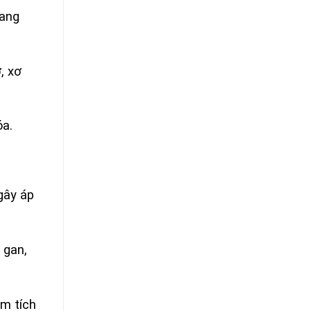
đang
, xơ
óa.
gây áp
 gan,
m tích