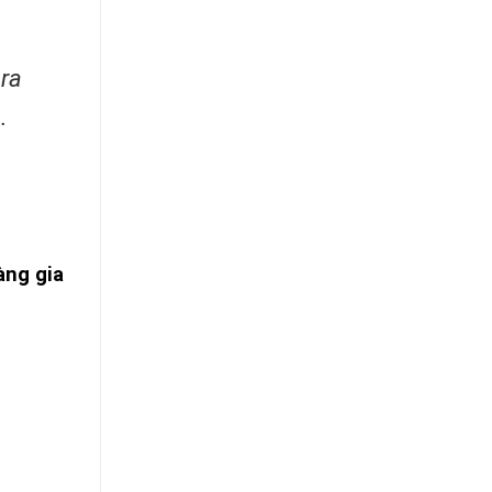
 ra
.
àng gia