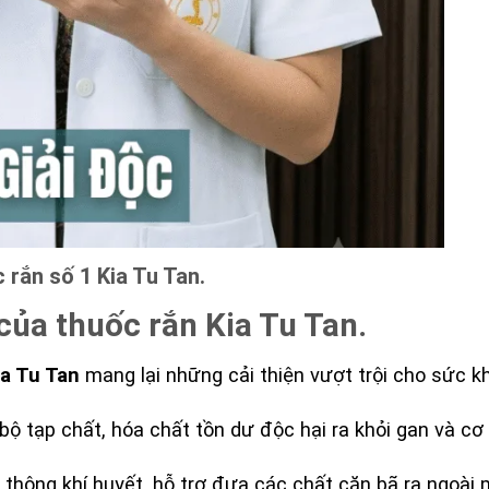
 rắn số 1 Kia Tu Tan.
 của thuốc rắn Kia Tu Tan.
ia Tu Tan
mang lại những cải thiện vượt trội cho sức k
ộ tạp chất, hóa chất tồn dư độc hại ra khỏi gan và cơ 
thông khí huyết, hỗ trợ đưa các chất cặn bã ra ngoài 