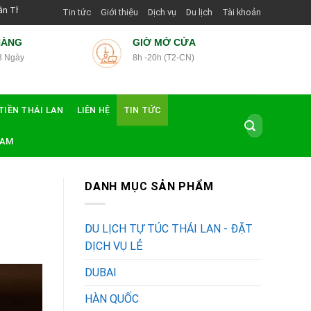
Dẫn Viên Shop | Với Giá Tốt Nhất
Tin tức
Giới thiệu
Dịch vụ
Du lịch
Tài khoản
HÀNG
GIỜ MỞ CỬA
3 Ngày
8h -20h (T2-CN)
TIỀN THÁI LAN
LIÊN HỆ
TIN TỨC
Tìm
kiếm:
NAM
DANH MỤC SẢN PHẨM
DU LỊCH TỰ TÚC THÁI LAN - ĐẶT
DỊCH VỤ LẺ
DUBAI
HÀN QUỐC