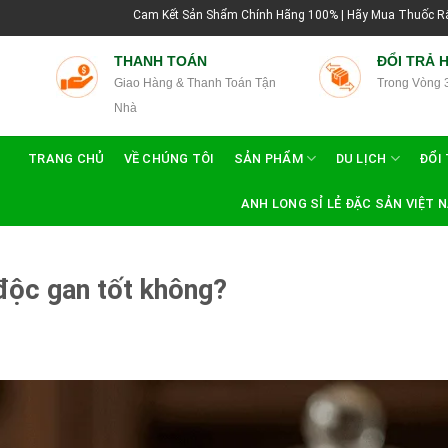
Cam Kết Sản Shẩm Chính Hãng 100% | Hãy Mua Thuốc Rắn Thái Lan Tại Hướng 
THANH TOÁN
ĐỔI TRẢ 
Giao Hàng & Thanh Toán Tận
Trong Vòng 
Nhà
TRANG CHỦ
VỀ CHÚNG TÔI
SẢN PHẨM
DU LỊCH
ĐỔI 
ANH LONG SỈ LẺ ĐẶC SẢN VIỆT 
 độc gan tốt không?