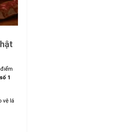
Thật
t điểm
 số 1
 vệ lá