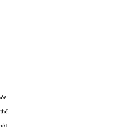
hỏe:
thể.
một