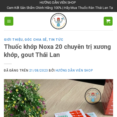
Chuyển
HƯỚNG DẪN VIÊN SHOP
 Sản Shẩm Chính Hãng 100% | Hãy Mua Thuốc Rắn Thái Lan Tại Hướng Dẫn Viê
đến
nội
dung
GIỚI THIỆU
,
GÓC CHIA SẺ
,
TIN TỨC
Thuốc khớp Noxa 20 chuyên trị xương
khớp, gout Thái Lan
ĐÃ ĐĂNG TRÊN
21/08/2023
BỞI
HƯỚNG DẪN VIÊN SHOP