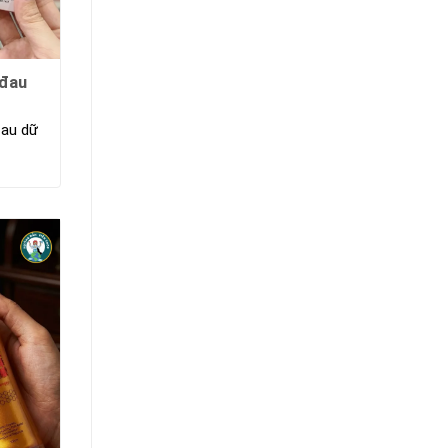
 đau
đau dữ