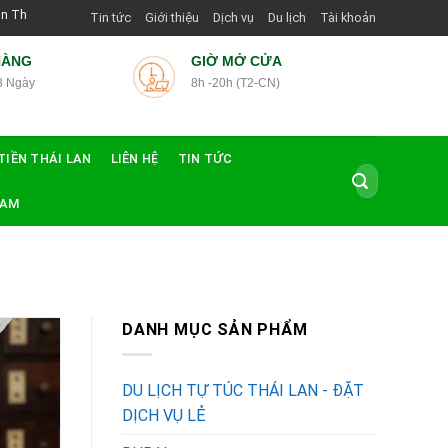
 Hướng Dẫn Viên Shop | Với Giá Tốt Nhất
Tin tức
Giới thiệu
Dịch vụ
Du lịch
Tài khoản
HÀNG
GIỜ MỞ CỬA
3 Ngày
8h -20h (T2-CN)
TIỀN THÁI LAN
LIÊN HỆ
TIN TỨC
Tìm
kiếm:
NAM
P
DANH MỤC SẢN PHẨM
DU LỊCH TỰ TÚC THÁI LAN - ĐẶT
DỊCH VỤ LẺ