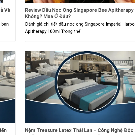
iả Và
Review Dầu Nọc Ong Singapore Bee Apitherapy
Không? Mua Ở Đâu?
u bạn
Đánh giá chi tiết dầu nọc ong Singapore Imperial Harbo
Apitherapy 100ml Trong thế
iến
Nệm Treasure Latex Thái Lan – Công Nghệ Độc 