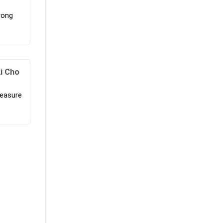
rong
i Cho
reasure