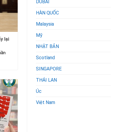
DUBAI
HÀN QUỐC
Malaysia
Mỹ
y lại
NHẬT BẢN
hần
Scotland
SINGAPORE
THÁI LAN
Úc
Việt Nam