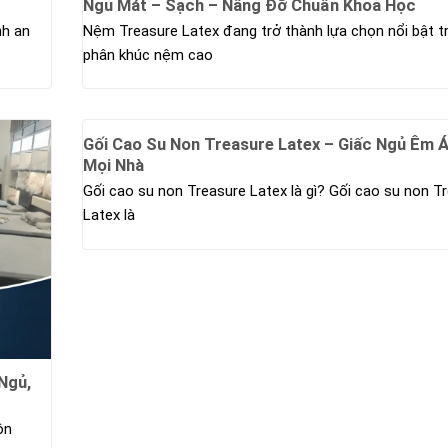
Ngủ Mát – Sạch – Nâng Đỡ Chuẩn Khoa Học
nh an
Nệm Treasure Latex đang trở thành lựa chọn nổi bật t
phân khúc nệm cao
Gối Cao Su Non Treasure Latex – Giấc Ngủ Êm Á
Mọi Nhà
Gối cao su non Treasure Latex là gì? Gối cao su non T
Latex là
Ngủ,
ôn