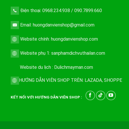
Điện thoại: 0968.234.938 / 090.7899.660
Email: huongdanvienshop@gmail.com
Website chính:
huongdanvienshop.com
Website phụ 1:
sanphamdichvuthailan.com
Website du lịch :
Dulichmayman.com
HƯỚNG DẪN VIÊN SHOP TRÊN:
LAZADA
,
SHOPPE
KẾT NỐI VỚI HƯỚNG DẪN VIÊN SHOP :