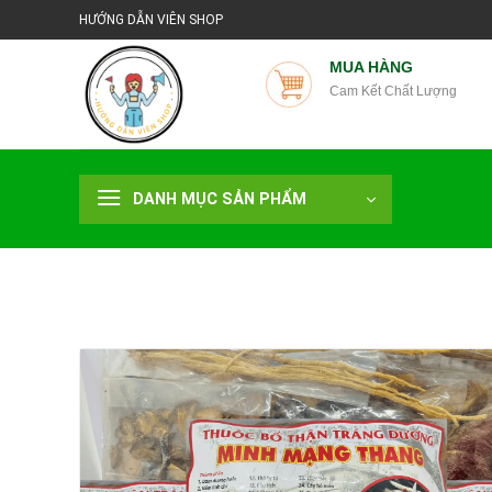
Chuyển
HƯỚNG DẪN VIÊN SHOP
đến
nội
MUA HÀNG
Cam Kết Chất Lượng
dung
DANH MỤC SẢN PHẨM