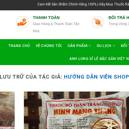
Cam Kết Sản Shẩm Chính Hãng 100% | Hãy Mua Thuốc Rắn Thái Lan Tại
THANH TOÁN
ĐỔI TRẢ 
Giao Hàng & Thanh Toán Tận
Trong Vòng 
Nhà
TRANG CHỦ
VỀ CHÚNG TÔI
SẢN PHẨM
DU LỊCH
ĐỔI 
ANH LONG SỈ LẺ ĐẶC SẢN VIỆT 
LƯU TRỮ CỦA TÁC GIẢ:
HƯỚNG DẪN VIÊN SHO