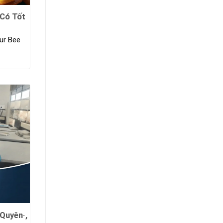
 Có Tốt
ur Bee
Quyên·,