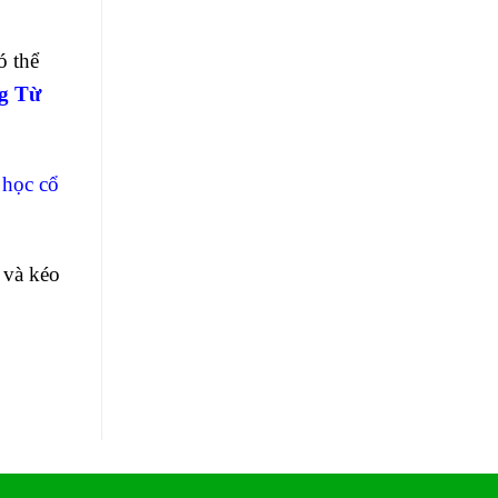
ó thể
g Từ
 học cổ
 và kéo