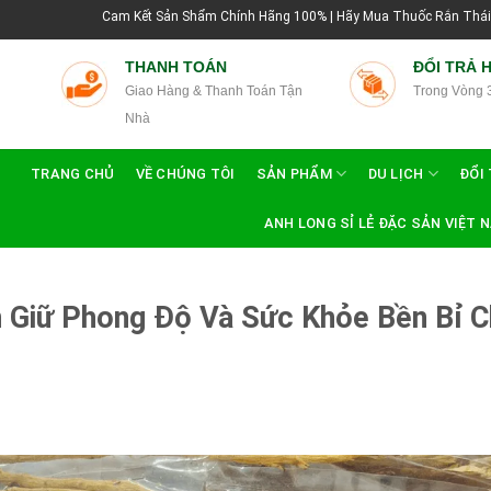
Cam Kết Sản Shẩm Chính Hãng 100% | Hãy Mua Thuốc Rắn Thái Lan Tại Hướng Dẫ
THANH TOÁN
ĐỔI TRẢ 
Giao Hàng & Thanh Toán Tận
Trong Vòng 
Nhà
TRANG CHỦ
VỀ CHÚNG TÔI
SẢN PHẨM
DU LỊCH
ĐỔI 
ANH LONG SỈ LẺ ĐẶC SẢN VIỆT 
n Giữ Phong Độ Và Sức Khỏe Bền Bỉ 