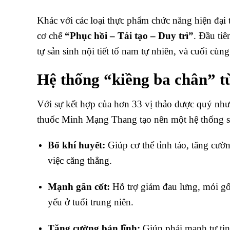
Khác với các loại thực phẩm chức năng hiện đại
cơ chế
“Phục hồi – Tái tạo – Duy trì”
. Đầu tiê
tự sản sinh nội tiết tố nam tự nhiên, và cuối cùn
Hệ thống “kiềng ba chân” t
Với sự kết hợp của hơn 33 vị thảo dược quý nh
thuốc Minh Mạng Thang tạo nên một hệ thống sứ
Bổ khí huyết:
Giúp cơ thể tỉnh táo, tăng cườ
việc căng thẳng.
Mạnh gân cốt:
Hỗ trợ giảm đau lưng, mỏi gối
yếu ở tuổi trung niên.
Tăng cường bản lĩnh:
Giúp phái mạnh tự tin