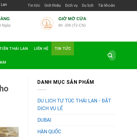
n Viên Shop | Với Giá Tốt Nhất
Tin tức
Giới thiệu
Dịch vụ
Du lịch
Tài khoản
HÀNG
GIỜ MỞ CỬA
3 Ngày
8h -20h (T2-CN)
TIỀN THÁI LAN
LIÊN HỆ
TIN TỨC
Tìm
kiếm:
NAM
DANH MỤC SẢN PHẨM
Cho
DU LỊCH TỰ TÚC THÁI LAN - ĐẶT
DỊCH VỤ LẺ
DUBAI
HÀN QUỐC