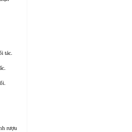
i tác.
ấc.
ổi.
nh rượu