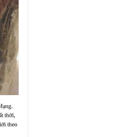
 Mạng.
t thời,
iới theo