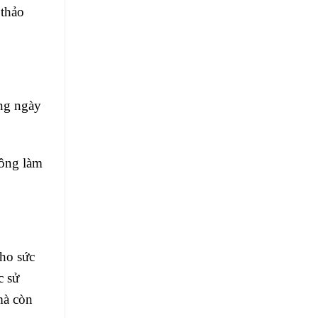
 thảo
àng ngày
hông làm
cho sức
c sử
mà còn