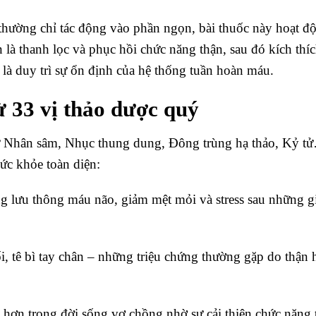
 thường chỉ tác động vào phần ngọn, bài thuốc này hoạt đ
n là thanh lọc và phục hồi chức năng thận, sau đó kích thíc
g là duy trì sự ổn định của hệ thống tuần hoàn máu.
ừ 33 vị thảo dược quý
ư Nhân sâm, Nhục thung dung, Đông trùng hạ thảo, Kỷ t
c khỏe toàn diện:
ng lưu thông máu não, giảm mệt mỏi và stress sau những g
, tê bì tay chân – những triệu chứng thường gặp do thận 
 hơn trong đời sống vợ chồng nhờ sự cải thiện chức năng 