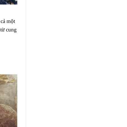
 cả một
 từ cung