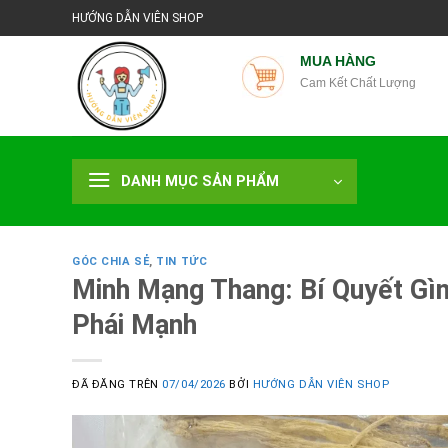
Chuyển
HƯỚNG DẪN VIÊN SHOP
đến
nội
MUA HÀNG
Cam Kết Chất Lượng
dung
DANH MỤC SẢN PHẨM
GÓC CHIA SẺ
,
TIN TỨC
Minh Mạng Thang: Bí Quyết Gì
Phái Mạnh
ĐÃ ĐĂNG TRÊN
07/04/2026
BỞI
HƯỚNG DẪN VIÊN SHOP