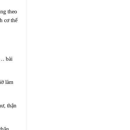
ộng theo
h cơ thể
ử… bài
iờ làm
hư, thận
thận