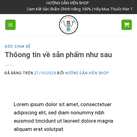
Chuyển
HƯỚNG DẪN VIÊN SHOP
Cam Kết Sản Shẩm Chính Hãng 100% | Hãy Mua Thuốc Rắn Thái Lan
đến
nội
dung
GÓC CHIA SẺ
Thôong tin về sản phẩm như sau
ĐÃ ĐĂNG TRÊN
27/10/2023
BỞI
HƯỚNG DẪN VIÊN SHOP
Lorem ipsum dolor sit amet, consectetuer
adipiscing elit, sed diam nonummy nibh
euismod tincidunt ut laoreet dolore magna
aliquam erat volutpat.