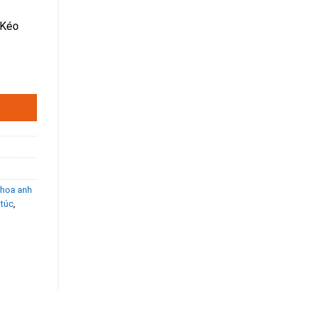
 Kéo
0% số lượng
 hoa anh
 túc
,