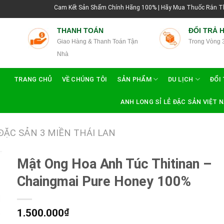
Cam Kết Sản Shẩm Chính Hãng 100% | Hãy Mua Thuốc Rắn Thái Lan Tại Hướn
THANH TOÁN
ĐỔI TRẢ 
Giao Hàng & Thanh Toán Tận
Trong Vòng 
Nhà
TRANG CHỦ
VỀ CHÚNG TÔI
SẢN PHẨM
DU LỊCH
ĐỔI 
ANH LONG SỈ LẺ ĐẶC SẢN VIỆT 
ĐẶC SẢN 3 MIỀN THÁI LAN
Mật Ong Hoa Anh Túc Thitinan –
Chaingmai Pure Honey 100%
1.500.000
₫