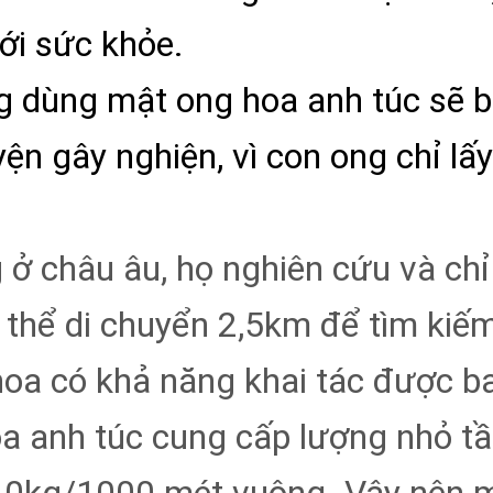
với sức khỏe.
g dùng mật ong hoa anh túc sẽ bị
n gây nghiện, vì con ong chỉ lấy
 ở châu âu, họ nghiên cứu và chỉ 
thể di chuyển 2,5km để tìm kiếm 
hoa có khả năng khai tác được b
a anh túc cung cấp lượng nhỏ t