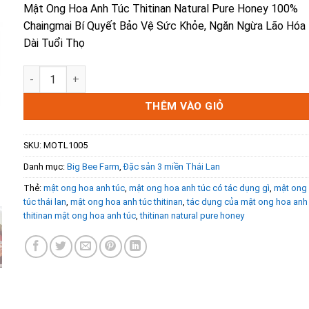
Mật Ong Hoa Anh Túc Thitinan Natural Pure Honey 100%
Chaingmai Bí Quyết Bảo Vệ Sức Khỏe, Ngăn Ngừa Lão Hóa
Dài Tuổi Thọ
Mật Ong Hoa Anh Túc Thitinan - Chaingmai Pure Honey 10
THÊM VÀO GIỎ
SKU:
MOTL1005
Danh mục:
Big Bee Farm
,
Đặc sản 3 miền Thái Lan
Thẻ:
mật ong hoa anh túc
,
mật ong hoa anh túc có tác dụng gì
,
mật ong
túc thái lan
,
mật ong hoa anh túc thitinan
,
tác dụng của mật ong hoa anh
thitinan mật ong hoa anh túc
,
thitinan natural pure honey