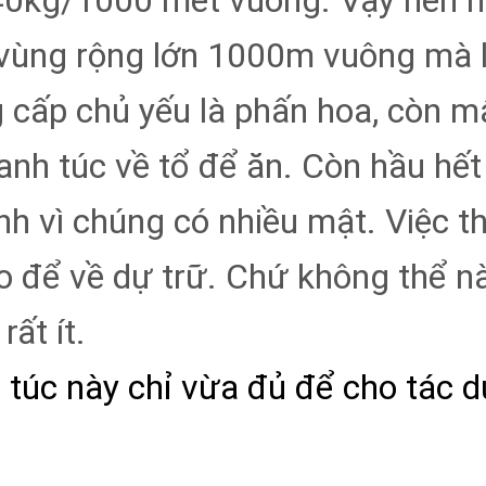
40kg/1000 mét vuông. Vậy nên m
1 vùng rộng lớn 1000m vuông mà l
cấp chủ yếu là phấn hoa, còn mật
nh túc về tổ để ăn. Còn hầu hết
h vì chúng có nhiều mật. Việc th
o để về dự trữ. Chứ không thể n
ất ít.
túc này chỉ vừa đủ để cho tác d