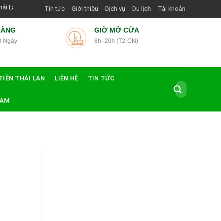
g Dẫn Viên Shop | Với Giá Tốt Nhất
Tin tức
Giới thiệu
Dịch vụ
Du lịch
Tài khoản
HÀNG
GIỜ MỞ CỬA
3 Ngày
8h -20h (T2-CN)
TIỀN THÁI LAN
LIÊN HỆ
TIN TỨC
Tìm
kiếm:
NAM