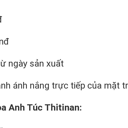
đ
vnđ
ừ ngày sản xuất
ánh ánh nắng trực tiếp của mặt tr
a Anh Túc Thitinan: