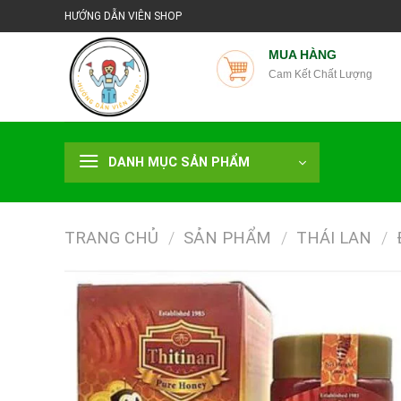
Chuyển
HƯỚNG DẪN VIÊN SHOP
đến
nội
MUA HÀNG
Cam Kết Chất Lượng
dung
DANH MỤC SẢN PHẨM
TRANG CHỦ
/
SẢN PHẨM
/
THÁI LAN
/