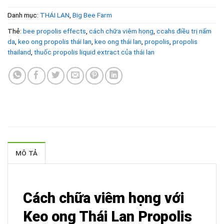
Danh mục:
THÁI LAN
,
Big Bee Farm
Thẻ:
bee propolis effects
,
cách chữa viêm họng
,
ccahs điều trị nấm
da
,
keo ong propolis thái lan
,
keo ong thái lan
,
propolis
,
propolis
thailand
,
thuốc propolis liquid extract của thái lan
MÔ TẢ
Cách chữa viêm họng với
Keo ong Thái Lan Propolis