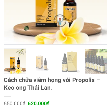
Cách chữa viêm họng với Propolis –
Keo ong Thái Lan.
Giá
Giá
650.000
₫
620.000
₫
gốc
hiện