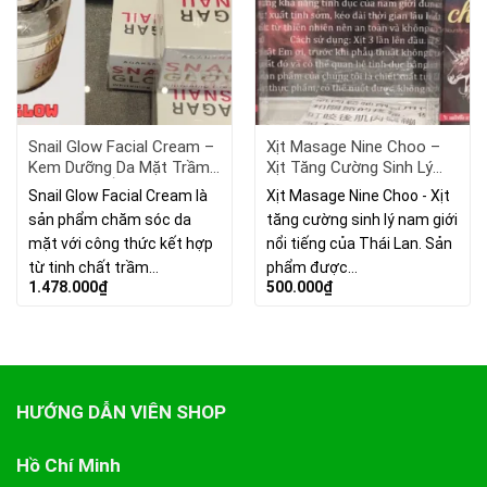
Snail Glow Facial Cream –
Xịt Masage Nine Choo –
Kem Dưỡng Da Mặt Trầm
Xịt Tăng Cường Sinh Lý
Hương Và Ốc Sên
Nam Giới Của Thái Lan
Snail Glow Facial Cream là
Xịt Masage Nine Choo - Xịt
sản phẩm chăm sóc da
tăng cường sinh lý nam giới
mặt với công thức kết hợp
nổi tiếng của Thái Lan. Sản
từ tinh chất trầm…
phẩm được…
1.478.000
₫
500.000
₫
HƯỚNG DẪN VIÊN SHOP
Hồ Chí Minh