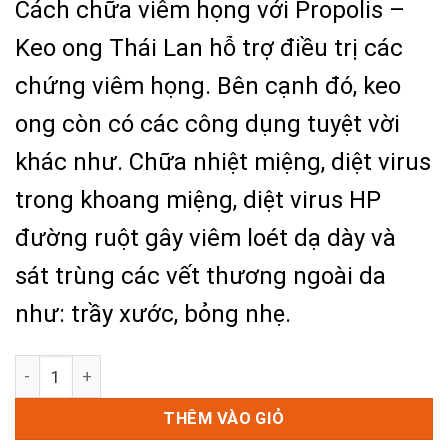
Cách chữa viêm họng với Propolis –
là:
tại
650.000₫.
là:
Keo ong Thái Lan hỗ trợ điều trị các
620.000₫.
chứng viêm họng
.
Bên cạnh đó, keo
ong còn có các công dụng tuyệt vời
khác như. Chữa nhiệt miệng, diệt virus
trong khoang miệng, diệt virus HP
đường ruột gây viêm loét dạ dày và
sát trùng các vết thương ngoài da
như: trầy xước, bỏng nhẹ.
Cách chữa viêm họng với Propolis - Keo ong Thái Lan. số 
THÊM VÀO GIỎ