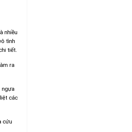
là nhiều
vô tình
i tiết.
làm ra
n ngựa
liệt các
à cứu