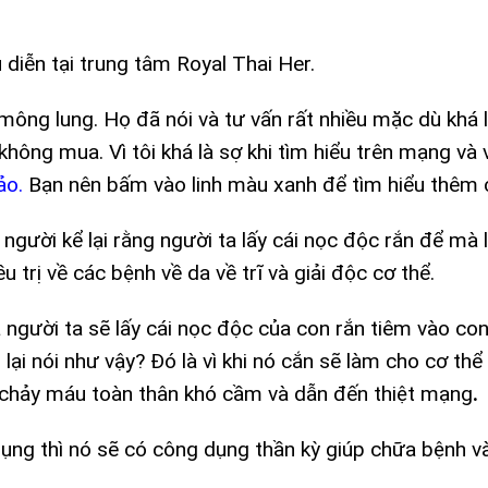
 diễn tại trung tâm Royal Thai Her.
 mông lung. Họ đã nói và tư vấn rất nhiều mặc dù khá 
hông mua. Vì tôi khá là sợ khi tìm hiểu trên mạng và 
ảo.
Bạn nên bấm vào linh màu xanh để tìm hiểu thêm ch
gười kể lại rằng người ta lấy cái nọc độc rắn để mà 
u trị về các bệnh về da về trĩ và giải độc cơ thể.
 người ta sẽ lấy cái nọc độc của con rắn tiêm vào co
 lại nói như vậy? Đó là vì khi nó cắn sẽ làm cho cơ thể 
 chảy máu toàn thân khó cầm và dẫn đến thiệt mạng
.
dụng thì nó sẽ có công dụng thần kỳ giúp chữa bệnh v