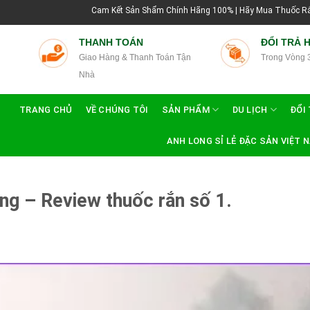
Cam Kết Sản Shẩm Chính Hãng 100% | Hãy Mua Thuốc Rắn Thái Lan Tại Hướn
THANH TOÁN
ĐỔI TRẢ 
Giao Hàng & Thanh Toán Tận
Trong Vòng 
Nhà
TRANG CHỦ
VỀ CHÚNG TÔI
SẢN PHẨM
DU LỊCH
ĐỔI 
ANH LONG SỈ LẺ ĐẶC SẢN VIỆT 
ệng – Review thuốc rắn số 1.