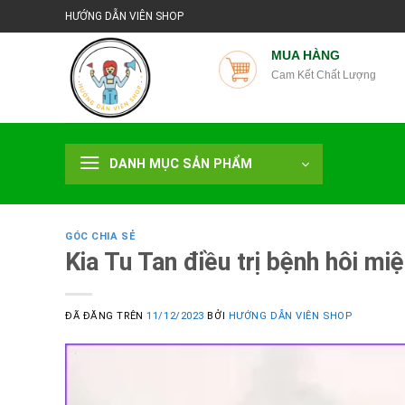
Chuyển
HƯỚNG DẪN VIÊN SHOP
đến
nội
MUA HÀNG
Cam Kết Chất Lượng
dung
DANH MỤC SẢN PHẨM
GÓC CHIA SẺ
Kia Tu Tan điều trị bệnh hôi mi
ĐÃ ĐĂNG TRÊN
11/12/2023
BỞI
HƯỚNG DẪN VIÊN SHOP