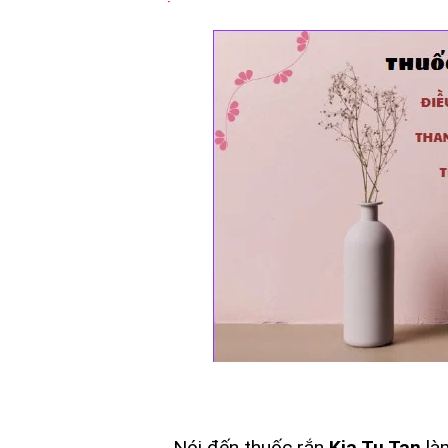
Nói đến thuốc rắn
Kia Tu Tan
làm