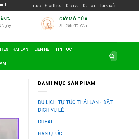
g Dẫn Viên Shop | Với Giá Tốt Nhất
Tin tức
Giới thiệu
Dịch vụ
Du lịch
Tài khoản
HÀNG
GIỜ MỞ CỬA
3 Ngày
8h -20h (T2-CN)
TIỀN THÁI LAN
LIÊN HỆ
TIN TỨC
Tìm
kiếm:
NAM
DANH MỤC SẢN PHẨM
DU LỊCH TỰ TÚC THÁI LAN - ĐẶT
DỊCH VỤ LẺ
DUBAI
HÀN QUỐC