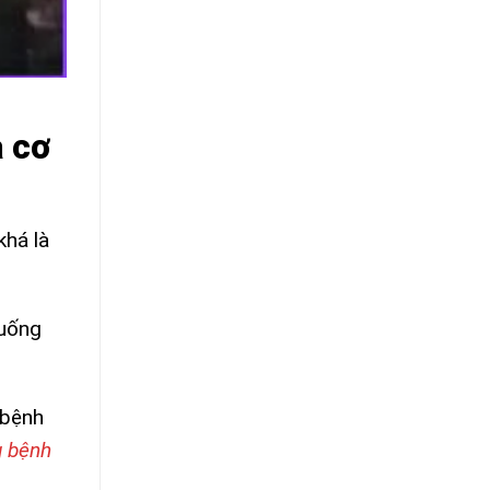
a cơ
khá là
 uống
 bệnh
 bệnh