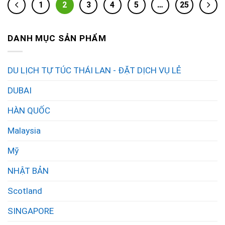
1
2
3
4
5
…
25
DANH MỤC SẢN PHẨM
DU LỊCH TỰ TÚC THÁI LAN - ĐẶT DỊCH VỤ LẺ
DUBAI
HÀN QUỐC
Malaysia
Mỹ
NHẬT BẢN
Scotland
SINGAPORE