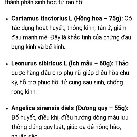
thành phần sinh học từ rắn hổ:
Cartamus tinctorius L (Hồng hoa – 75g):
Có
tác dụng hoạt huyết, thông kinh, tán ứ, giảm
đau mạnh mẽ. Đây là khắc tinh của chứng đau
bụng kinh và bế kinh.
Leonurus sibiricus L (Ích mẫu – 60g):
Thảo
dược hàng đầu cho phụ nữ giúp điều hòa chu
kỳ, hỗ trợ phục hồi tử cung sau sinh, chống
rong kinh.
Angelica sinensis diels (Đương quy – 55g):
Bổ huyết, điều khí, điều hướng dòng máu lưu
thông đúng quy luật, giúp da dẻ hồng hào,
nhuận sắc.