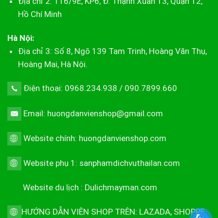
Địa chỉ 2: 116/9E, KP6, Đ. Thạnh Xuân 13, Quận 12,
Hồ Chí Minh
Hà Nội:
Địa chỉ 3: Số 8, Ngõ 139 Tam Trinh, Hoàng Văn Thụ,
Hoàng Mai, Hà Nội.
Điện thoại: 0968.234.938 / 090.7899.660
Email: huongdanvienshop@gmail.com
Website chính:
huongdanvienshop.com
Website phụ 1:
sanphamdichvuthailan.com
Website du lịch :
Dulichmayman.com
HƯỚNG DẪN VIÊN SHOP TRÊN:
LAZADA
,
SHOPPE