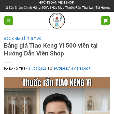
Chuyển
HƯỚNG DẪN VIÊN SHOP
Chính Hãng 100% | Hãy Mua Thuốc Rắn Thái Lan Tại Hướng Dẫn Viên Shop | Vớ
đến
nội
dung
GÓC CHIA SẺ
,
TIN TỨC
Bảng giá Tiao Keng Yi 500 viên tại
Hướng Dẫn Viên Shop
ĐÃ ĐĂNG TRÊN
11/06/2026
BỞI
HƯỚNG DẪN VIÊN SHOP