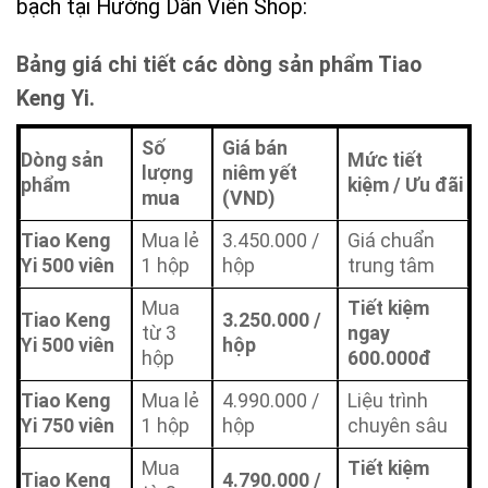
bạch tại Hướng Dẫn Viên Shop:
Bảng giá chi tiết các dòng sản phẩm Tiao
Keng Yi.
Số
Giá bán
Dòng sản
Mức tiết
lượng
niêm yết
phẩm
kiệm / Ưu đãi
mua
(VND)
Tiao Keng
Mua lẻ
3.450.000 /
Giá chuẩn
Yi 500 viên
1 hộp
hộp
trung tâm
Mua
Tiết kiệm
Tiao Keng
3.250.000 /
từ 3
ngay
Yi 500 viên
hộp
hộp
600.000đ
Tiao Keng
Mua lẻ
4.990.000 /
Liệu trình
Yi 750 viên
1 hộp
hộp
chuyên sâu
Mua
Tiết kiệm
Tiao Keng
4.790.000 /