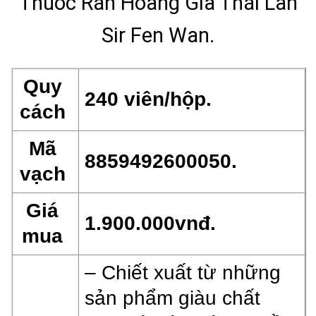
Thuốc Rắn Hoàng Gia Thái Lan
Sir Fen Wan.
Quy
240 viên/hộp.
cách
Mã
8859492600050.
vạch
Giá
1.900.000vnđ.
mua
– Chiết xuất từ những
sản phẩm giàu chất