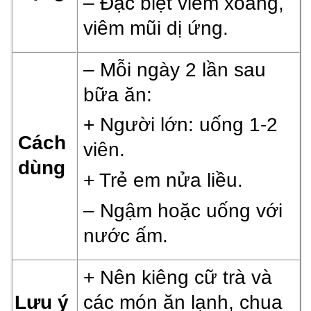
– Đặc biệt viêm xoang,
v
iêm mũi dị ứng.
– Mỗi ngày 2 lần sau
bữa ăn:
+ Người lớn: uống
1-2
Cách
viên
.
dùng
+ Trẻ em nửa liều.
– Ngậm hoặc uống với
nước ấm.
+ Nên kiêng cữ trà và
Lưu ý
các món ăn lạnh, chua