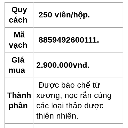
Quy
250 viên/hộp.
cách
Mã
8859492600111.
vạch
Giá
2.900.000vnđ.
mua
Đ
ược bào chế từ
Thành
xương, nọc rắn cùng
phần
các loại thảo dược
thiên nhiên.