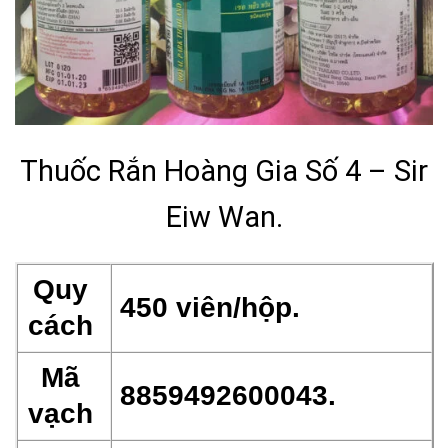
Thuốc Rắn Hoàng Gia Số 4 – Sir
Eiw Wan.
Quy
450 viên/hộp.
cách
Mã
8859492600043.
vạch