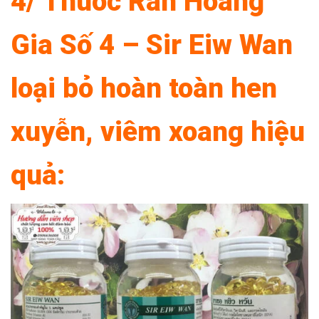
4/ Thuốc Rắn Hoàng
Gia Số 4 – Sir Eiw Wan
loại bỏ hoàn toàn hen
xuyễn, viêm xoang hiệu
quả: