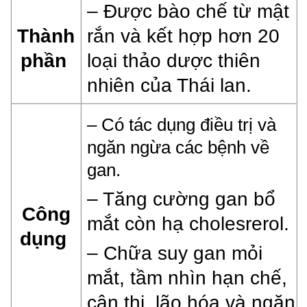
– Được bào chế từ mật
Thành
rắn và kết hợp hơn 20
phần
loại thảo dược thiên
nhiên của Thái lan.
–
Có tác dụng điều trị và
ngăn ngừa các bệnh về
gan.
– Tăng cường gan bổ
Công
mắt còn h
ạ cholesrerol.
dụng
– Chữa suy gan mỏi
mắt, tầm nhìn hạn chế,
cận thị, lão hóa và n
găn