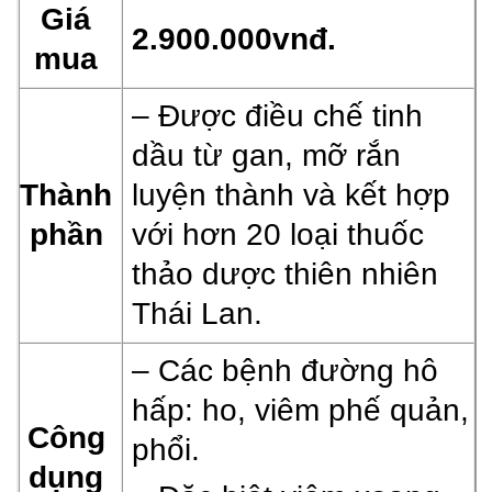
Giá
2.900.000vnđ.
mua
– Được điều chế tinh
dầu từ gan, mỡ rắn
Thành
luyện thành
và kết hợp
phần
với hơn 20 loại thuốc
thảo dược thiên nhiên
Thái Lan.
– Các bệnh đường hô
hấp: ho, viêm phế quản,
Công
phổi.
dụng