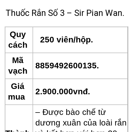
Thuốc Rắn Số 3 – Sir Pian Wan.
Quy
250 viên/hộp.
cách
Mã
8859492600135.
vạch
Giá
2.900.000vnđ.
mua
– Được bào chế từ
dương xuân của loài rắn