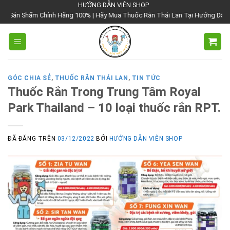
Chuyển
HƯỚNG DẪN VIÊN SHOP
g 100% | Hãy Mua Thuốc Rắn Thái Lan Tại Hướng Dẫn Viên Shop | Với Giá Tốt
đến
nội
dung
GÓC CHIA SẺ
,
THUỐC RẮN THÁI LAN
,
TIN TỨC
Thuốc Rắn Trong Trung Tâm Royal
Park Thailand – 10 loại thuốc rắn RPT.
ĐÃ ĐĂNG TRÊN
03/12/2022
BỞI
HƯỚNG DẪN VIÊN SHOP