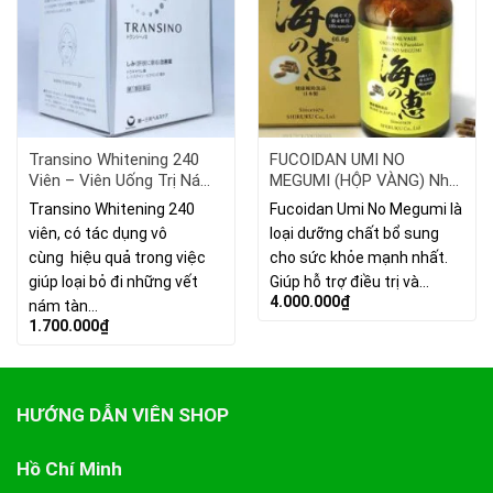
Transino Whitening 240
FUCOIDAN UMI NO
Viên – Viên Uống Trị Nám
MEGUMI (HỘP VÀNG) Nhật
Da Số 1 Nhật Bản
Bản Royal Vale 180 Viên
Transino Whitening 240
Fucoidan Umi No Megumi là
viên, có tác dụng vô
loại dưỡng chất bổ sung
cùng hiệu quả trong việc
cho sức khỏe mạnh nhất.
giúp loại bỏ đi những vết
Giúp hỗ trợ điều trị và…
4.000.000
₫
nám tàn…
1.700.000
₫
HƯỚNG DẪN VIÊN SHOP
Hồ Chí Minh