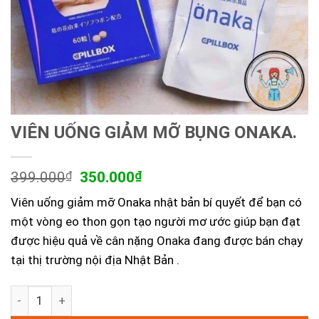
VIÊN UỐNG GIẢM MỠ BỤNG ONAKA.
Giá
Giá
399.000
₫
350.000
₫
gốc
hiện
Viên uống giảm mỡ Onaka nhật bản bí quyết để bạn có
là:
tại
399.000₫.
là:
một vòng eo thon gọn tạo người mơ ước giúp bạn đạt
350.000₫.
được hiệu quả về cân nặng Onaka đang được bán chạy
tại thị trường nội địa Nhật Bản
.
VIÊN UỐNG GIẢM MỠ BỤNG ONAKA. số lượng