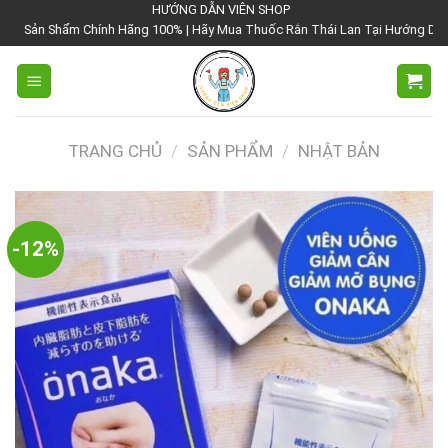
Chuyển
HƯỚNG DẪN VIÊN SHOP
hính Hãng 100% | Hãy Mua Thuốc Rắn Thái Lan Tại Hướng Dẫn Viên Shop | Với
đến
nội
dung
TRANG CHỦ
/
SẢN PHẨM
/
NHẬT BẢN
-12%