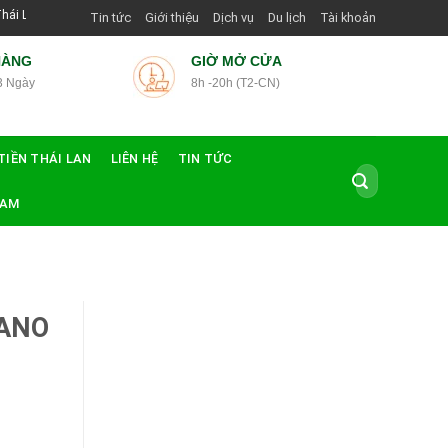
 Hướng Dẫn Viên Shop | Với Giá Tốt Nhất
Tin tức
Giới thiệu
Dịch vụ
Du lịch
Tài khoản
HÀNG
GIỜ MỞ CỬA
3 Ngày
8h -20h (T2-CN)
TIỀN THÁI LAN
LIÊN HỆ
TIN TỨC
Tìm
kiếm:
NAM
SANO