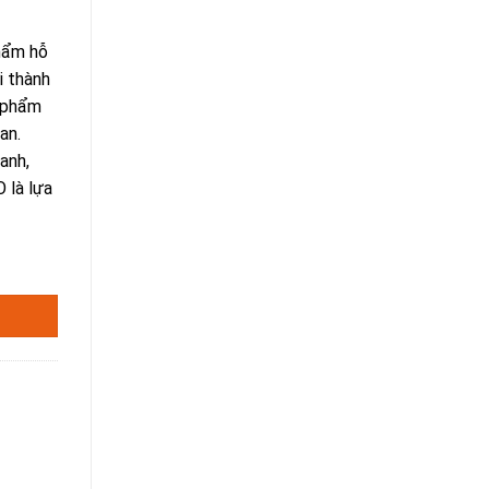
hẩm hỗ
i thành
n phẩm
an.
anh,
 là lựa
 Giải Độc Gan Đến Từ Nhật Bản số lượng