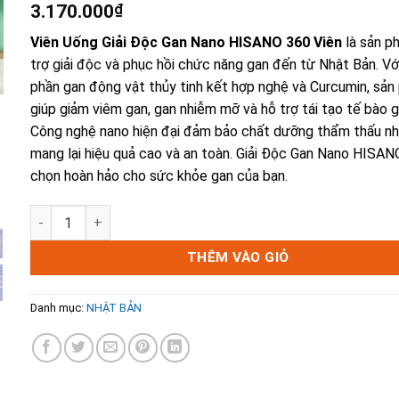
3.170.000
₫
Viên Uống Giải Độc Gan Nano HISANO 360 Viên
là sản p
trợ giải độc và phục hồi chức năng gan đến từ Nhật Bản. Vớ
phần gan động vật thủy tinh kết hợp nghệ và Curcumin, sả
giúp giảm viêm gan, gan nhiễm mỡ và hỗ trợ tái tạo tế bào g
Công nghệ nano hiện đại đảm bảo chất dưỡng thẩm thấu nh
mang lại hiệu quả cao và an toàn. Giải Độc Gan Nano HISANO
chọn hoàn hảo cho sức khỏe gan của bạn.
Viên Uống Giải Độc Gan Nano HISANO 360 Viên - Giải Pháp
THÊM VÀO GIỎ
Danh mục:
NHẬT BẢN