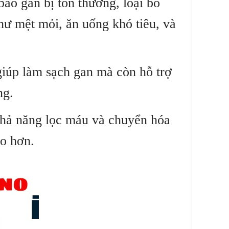
bào gan bị tổn thương, loại bỏ
 như mệt mỏi, ăn uống khó tiêu, và
úp làm sạch gan mà còn hỗ trợ
ng.
khả năng lọc máu và chuyển hóa
ào hơn.