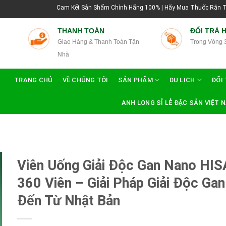
Cam Kết Sản Shẩm Chính Hãng 100% | Hãy Mua Thuốc Rắn Thái Lan Tại
THANH TOÁN
ĐỔI TRẢ 
Giao Hàng & Thanh Toán Tận
Trong Vòng 
Nhà
TRANG CHỦ
VỀ CHÚNG TÔI
SẢN PHẨM
DU LỊCH
ĐỔI 
ANH LONG SỈ LẺ ĐẶC SẢN VIỆT 
Viên Uống Giải Độc Gan Nano HI
360 Viên – Giải Pháp Giải Độc Gan
Đến Từ Nhật Bản