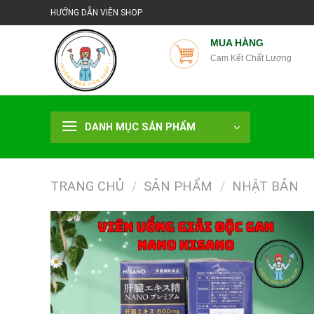
Chuyển
HƯỚNG DẪN VIÊN SHOP
đến
nội
MUA HÀNG
Cam Kết Chất Lượng
dung
DANH MỤC SẢN PHẨM
TRANG CHỦ
/
SẢN PHẨM
/
NHẬT BẢN