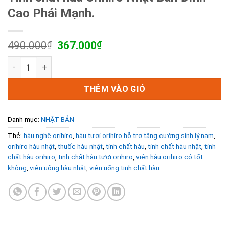
Cao Phái Mạnh.
Giá
Giá
490.000
₫
367.000
₫
gốc
hiện
Tinh chất hàu Orihiro Nhật Bản Đỉnh Cao Phái Mạnh. số lư
là:
tại
490.000₫.
là:
367.000₫.
THÊM VÀO GIỎ
Danh mục:
NHẬT BẢN
Thẻ:
hàu nghệ orihiro
,
hàu tươi orihiro hỗ trợ tăng cường sinh lý nam
,
orihiro hàu nhật
,
thuốc hàu nhật
,
tinh chất hàu
,
tinh chất hàu nhật
,
tinh
chất hàu orihiro
,
tinh chất hàu tươi orihiro
,
viên hàu orihiro có tốt
không
,
viên uống hàu nhật
,
viên uống tinh chất hàu