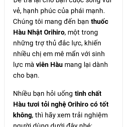
Để trả lại cho bạn cuộc sống vui
vẻ, hạnh phúc của phái mạnh.
Chúng tôi mang đến bạn
thuốc
Hàu Nhật Orihiro
, một trong
những trợ thủ đắc lực, khiến
nhiều chị em mê mẩn với sinh
lực mà
viên Hàu
mang lại dành
cho bạn.
Nhiều bạn hỏi uống
tinh chất
Hàu tươi tỏi nghệ Orihiro
có tốt
không
, thì hãy xem trải nghiệm
người dùng dưới đây nhé: