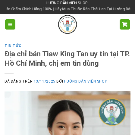
Chuyển
HƯỚNG DẪN VIÊN SHOP
 Hãng 100% | Hãy Mua Thuốc Rắn Thái Lan Tại Hướng Dẫn Viên Shop | Với Giá
đến
nội
dung
TIN TỨC
Địa chỉ bán Tiaw King Tan uy tín tại TP.
Hồ Chí Minh, chị em tin dùng
ĐÃ ĐĂNG TRÊN
13/11/2025
BỞI
HƯỚNG DẪN VIÊN SHOP