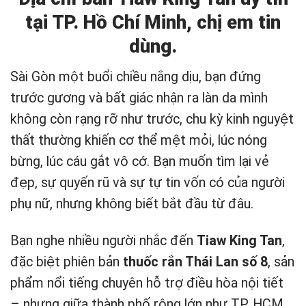
tại TP. Hồ Chí Minh, chị em tin
dùng.
Sài Gòn một buổi chiều nắng dịu, bạn đứng
trước gương và bất giác nhận ra làn da mình
không còn rạng rỡ như trước, chu kỳ kinh nguyệt
thất thường khiến cơ thể mệt mỏi, lúc nóng
bừng, lúc cáu gắt vô cớ. Bạn muốn tìm lại vẻ
đẹp, sự quyến rũ và sự tự tin vốn có của người
phụ nữ, nhưng không biết bắt đầu từ đâu.
Bạn nghe nhiều người nhắc đến
Tiaw King Tan
,
đặc biệt phiên bản
thuốc rắn Thái Lan số 8
, sản
phẩm nổi tiếng chuyên hỗ trợ điều hòa nội tiết
– nhưng giữa thành phố rộng lớn như TP. HCM,