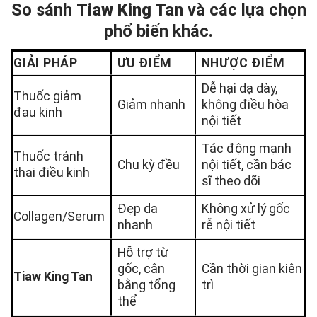
So sánh
Tiaw King Tan
và các lựa chọn
phổ biến khác.
GIẢI PHÁP
ƯU ĐIỂM
NHƯỢC ĐIỂM
Dễ hại dạ dày,
Thuốc giảm
Giảm nhanh
không điều hòa
đau kinh
nội tiết
Tác động mạnh
Thuốc tránh
Chu kỳ đều
nội tiết, cần bác
thai điều kinh
sĩ theo dõi
Đẹp da
Không xử lý gốc
Collagen/Serum
nhanh
rễ nội tiết
Hỗ trợ từ
gốc, cân
Cần thời gian kiên
Tiaw King Tan
bằng tổng
trì
thể