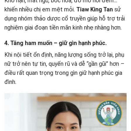
Khô hạn, mất ngủ, bốc hỏa, đổ mồ hôi đêm…
khiến nhiều chị em mệt mỏi.
Tiaw King Tan
sử
dụng nhóm thảo dược cổ truyền giúp hỗ trợ trải
nghiệm giai đoạn tiền mãn kinh nhẹ nhàng hơn.
4. Tăng ham muốn – giữ gìn hạnh phúc.
Khi nội tiết ổn định, năng lượng sống trở lại, phụ
nữ trở nên tự tin, quyến rũ và dễ “gần gũi” hơn –
điều rất quan trọng trong gìn giữ hạnh phúc gia
đình.