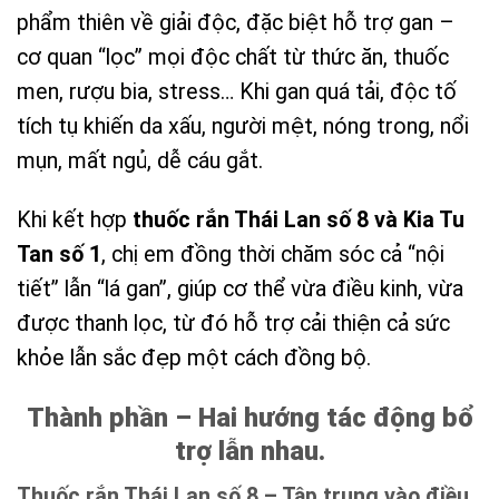
phẩm thiên về giải độc, đặc biệt hỗ trợ gan –
cơ quan “lọc” mọi độc chất từ thức ăn, thuốc
men, rượu bia, stress… Khi gan quá tải, độc tố
tích tụ khiến da xấu, người mệt, nóng trong, nổi
mụn, mất ngủ, dễ cáu gắt.
Khi kết hợp
thuốc rắn Thái Lan số 8 và Kia Tu
Tan số 1
, chị em đồng thời chăm sóc cả “nội
tiết” lẫn “lá gan”, giúp cơ thể vừa điều kinh, vừa
được thanh lọc, từ đó hỗ trợ cải thiện cả sức
khỏe lẫn sắc đẹp một cách đồng bộ.
Thành phần – Hai hướng tác động bổ
trợ lẫn nhau.
Thuốc rắn Thái Lan số 8 – Tập trung vào điều