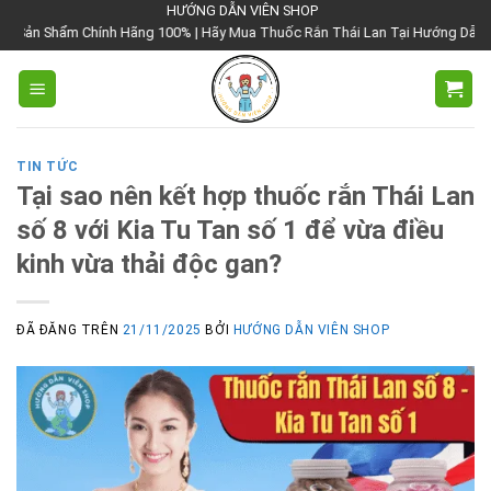
Chuyển
HƯỚNG DẪN VIÊN SHOP
h Hãng 100% | Hãy Mua Thuốc Rắn Thái Lan Tại Hướng Dẫn Viên Shop | Với Gi
đến
nội
dung
TIN TỨC
Tại sao nên kết hợp thuốc rắn Thái Lan
số 8 với Kia Tu Tan số 1 để vừa điều
kinh vừa thải độc gan?
ĐÃ ĐĂNG TRÊN
21/11/2025
BỞI
HƯỚNG DẪN VIÊN SHOP