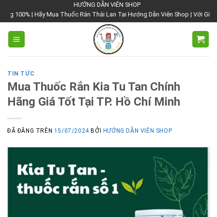
Chuyển
HƯỚNG DẪN VIÊN SHOP
ãy Mua Thuốc Rắn Thái Lan Tại Hướng Dẫn Viên Shop | Với Giá Tốt Nhất
đến
nội
dung
TIN TỨC
Mua Thuốc Rắn Kia Tu Tan Chính
Hãng Giá Tốt Tại TP. Hồ Chí Minh
ĐÃ ĐĂNG TRÊN
15/07/2024
BỞI
HƯỚNG DẪN VIÊN SHOP