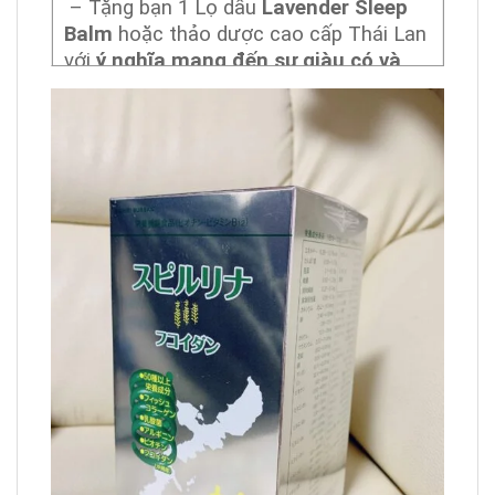
– Tặng bạn 1 Lọ dầu
Lavender Sleep
Balm
hoặc thảo dược cao cấp Thái Lan
với
ý nghĩa mang đến sự giàu có và
đặc biệt giàu có về sức khỏe
. Có tác
dụng ( giúp giấc ngủ ngon từ tối đến
sáng để gan giải độc tốt hơn. Và thận
làm việc hiệu quả tốt nhất , giảm căng
thẳng mệt mỏi – Hiệu quả nhất cho
những người mất ngủ, ngủ không sâu
giấc.)
– Trong quá trình tôi làm hướng dẫn viên
du lịch đi nhiều nước trên thế giới. Và tìm
kiếm phương pháp giúp bảo vệ sức khỏe
bản thân. Đã khám phá ra 2 bài tập vô
cùng quý giá, đặc biệt hiệu quả đáng kinh
ngạc dành tặng cho bạn.
+ Tặng bạn 1 bài tập vô cùng đơn giản
của nhà sư thiếu lâm và võ đan. Theo