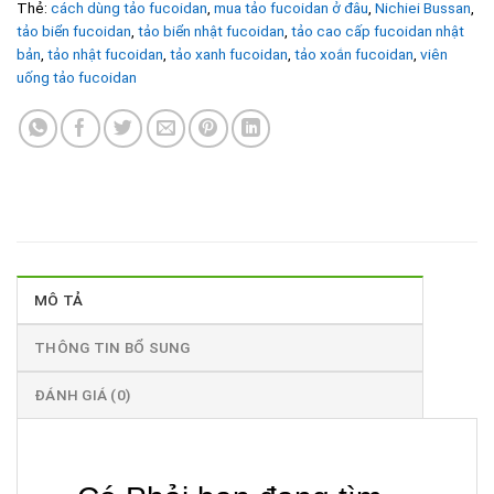
Thẻ:
cách dùng tảo fucoidan
,
mua tảo fucoidan ở đâu
,
Nichiei Bussan
,
tảo biển fucoidan
,
tảo biển nhật fucoidan
,
tảo cao cấp fucoidan nhật
bản
,
tảo nhật fucoidan
,
tảo xanh fucoidan
,
tảo xoắn fucoidan
,
viên
uống tảo fucoidan
MÔ TẢ
THÔNG TIN BỔ SUNG
ĐÁNH GIÁ (0)